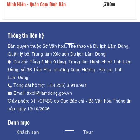
Minh Hiền - Quán Cơm Bình Dân
90m
Bú
Thông tin liên hệ
Bản quyền thuộc Sở Văn hoá, Thể thao và Du lịch Lâm Đồng.
Quản lý bởi Trung tâm Xúc tiến Du lịch Lâm Đồng
Địa chỉ: Tầng 3 khu 9 tầng, Trung tâm Hành chính tỉnh Lâm
Đồng, số 36 Trần Phú, phường Xuân Hương - Đà Lạt, tỉnh
Lâm Đồng
Tổng đài hỗ trợ: (+84.235) 3.916.961
Email: ttxtdl@lamdong.gov.vn
Giấy phép: 311/GP-BC do Cục Báo chí - Bộ Văn hóa Thông tin
cấp ngày 13/10/2006
Danh mục
Khách sạn
Tour