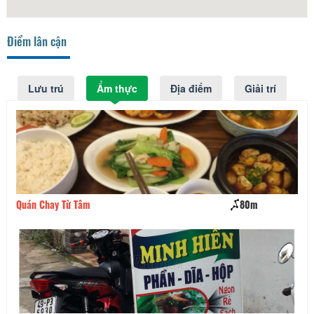
Điểm lân cận
Lưu trú
Ẩm thực
Địa điểm
Giải trí
Quán Chay Từ Tâm
80m
Lẩ