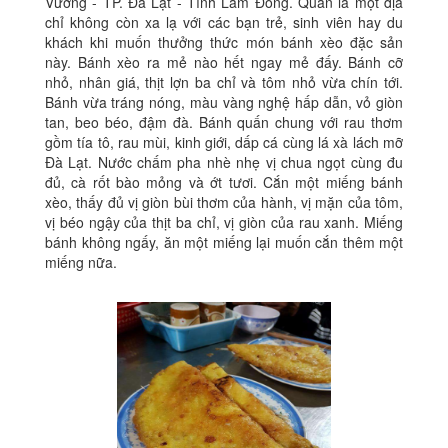
Vương - TP. Đà Lạt - Tỉnh Lâm Đồng. Quán là một địa
chỉ không còn xa lạ với các bạn trẻ, sinh viên hay du
khách khi muốn thưởng thức món bánh xèo đặc sản
này. Bánh xèo ra mẻ nào hết ngay mẻ đấy. Bánh cỡ
nhỏ, nhân giá, thịt lợn ba chỉ và tôm nhỏ vừa chín tới.
Bánh vừa tráng nóng, màu vàng nghệ hấp dẫn, vỏ giòn
tan, beo béo, đậm đà. Bánh quấn chung với rau thơm
gồm tía tô, rau mùi, kinh giới, dấp cá cùng lá xà lách mỡ
Đà Lạt. Nước chấm pha nhè nhẹ vị chua ngọt cùng đu
đủ, cà rốt bào mỏng và ớt tươi. Cắn một miếng bánh
xèo, thấy đủ vị giòn bùi thơm của hành, vị mặn của tôm,
vị béo ngậy của thịt ba chỉ, vị giòn của rau xanh. Miếng
bánh không ngấy, ăn một miếng lại muốn cắn thêm một
miếng nữa.