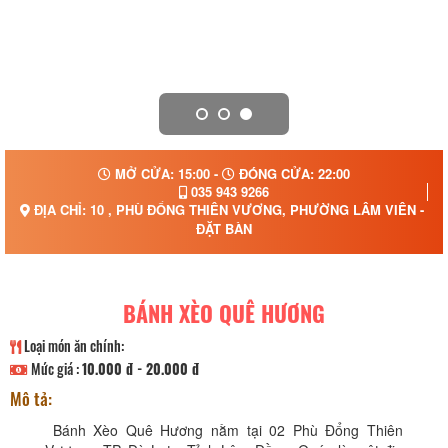
MỞ CỬA: 15:00 -
ĐÓNG CỬA: 22:00
035 943 9266
ĐỊA CHỈ: 10 , PHÙ ĐỔNG THIÊN VƯƠNG, PHƯỜNG LÂM VIÊN - ĐÀ
ĐẶT BÀN
BÁNH XÈO QUÊ HƯƠNG
Loại món ăn chính:
Mức giá :
10.000 đ - 20.000 đ
Mô tả:
Bánh Xèo Quê Hương nằm tại 02 Phù Đổng Thiên