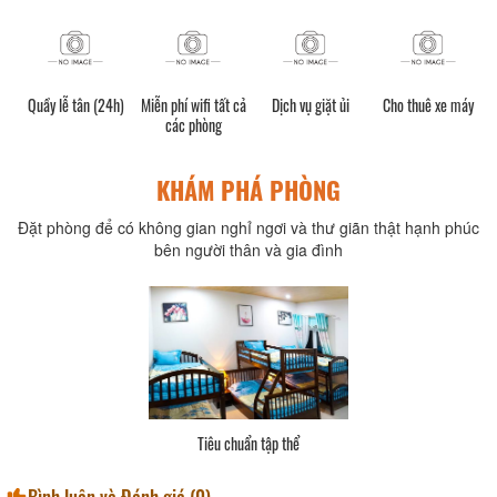
Quầy lễ tân (24h)
Miễn phí wifi tất cả
Dịch vụ giặt ủi
Cho thuê xe máy
các phòng
KHÁM PHÁ PHÒNG
Đặt phòng để có không gian nghỉ ngơi và thư giãn thật hạnh phúc
bên người thân và gia đình
Tiêu chuẩn tập thể
Bình luận và Đánh giá (
0
)