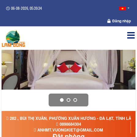
06-08-2026, 05:39:35
Đăng nhập
282 , BÙI THỊ XUÂN, PHƯỜNG XUÂN HƯƠNG - ĐÀ LẠT, TỈNH LÂM
0898684304
ANHMT.VUONGKIET@GMAIL.COM
Đặt phòng