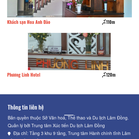
Khách sạn Hoa Anh Đào
110m
Nh
Phương Linh Hotel
120m
Kh
Thông tin liên hệ
Bản quyền thuộc Sở Văn hoá, Thể thao và Du lịch Lâm Đồng.
Quản lý bởi Trung tâm Xúc tiến Du lịch Lâm Đồng
Địa chỉ: Tầng 3 khu 9 tầng, Trung tâm Hành chính tỉnh Lâm