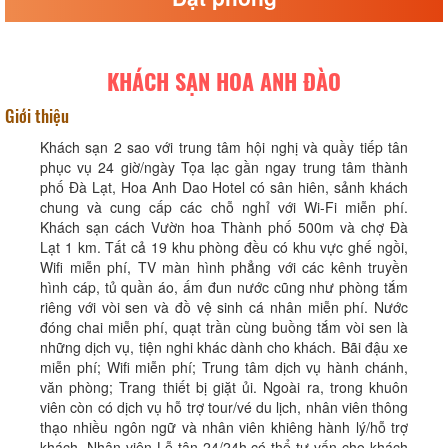
KHÁCH SẠN HOA ANH ĐÀO
Giới thiệu
Khách sạn 2 sao với trung tâm hội nghị và quầy tiếp tân
phục vụ 24 giờ/ngày Tọa lạc gần ngay trung tâm thành
phố Đà Lạt, Hoa Anh Dao Hotel có sân hiên, sảnh khách
chung và cung cấp các chỗ nghỉ với Wi-Fi miễn phí.
Khách sạn cách Vườn hoa Thành phố 500m và chợ Đà
Lạt 1 km. Tất cả 19 khu phòng đều có khu vực ghế ngồi,
Wifi miễn phí, TV màn hình phẳng với các kênh truyền
hình cáp, tủ quần áo, ấm đun nước cũng như phòng tắm
riêng với vòi sen và đồ vệ sinh cá nhân miễn phí. Nước
đóng chai miễn phí, quạt trần cùng buồng tắm vòi sen là
những dịch vụ, tiện nghi khác dành cho khách. Bãi đậu xe
miễn phí; Wifi miễn phí; Trung tâm dịch vụ hành chánh,
văn phòng; Trang thiết bị giặt ủi. Ngoài ra, trong khuôn
viên còn có dịch vụ hỗ trợ tour/vé du lịch, nhân viên thông
thạo nhiều ngôn ngữ và nhân viên khiêng hành lý/hỗ trợ
khách. Nhân viên Lễ tân 24/24h có thể tư vấn cho khách