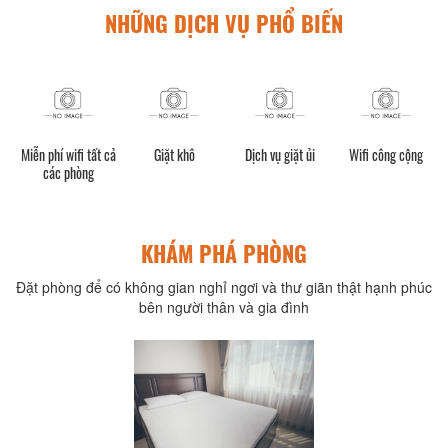
NHỮNG DỊCH VỤ PHỔ BIẾN
h)
Miễn phí wifi tất cả
Giặt khô
Dịch vụ giặt ủi
Wifi công cộng
các phòng
KHÁM PHÁ PHÒNG
Đặt phòng để có không gian nghỉ ngơi và thư giãn thật hạnh phúc
bên người thân và gia đình