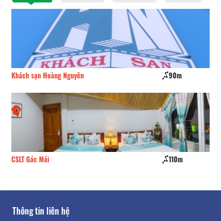
Khách sạn Hoàng Nguyên
90m
Bồ
CSLT Gác Mái
110m
CS
Thông tin liên hệ