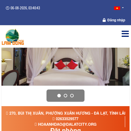
06-08-2026, 03:40:44
Đăng nhập
270, BÙI THỊ XUÂN, PHƯỜNG XUÂN HƯƠNG - ĐÀ LẠT, TỈNH LÂM 
02633529577
HOAANHDAO@DALATCITY.ORG
Đặt phòng