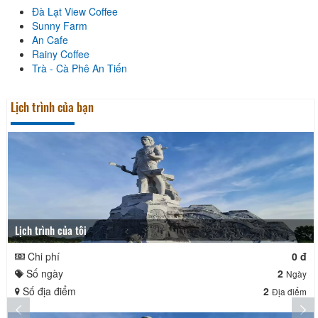
Đà Lạt View Coffee
Sunny Farm
An Cafe
Rainy Coffee
Trà - Cà Phê An Tiến
Lịch trình của bạn
Lịch trình của tôi
Chi phí
0 đ
Số ngày
2
Ngày
Số địa điểm
2
Địa điểm