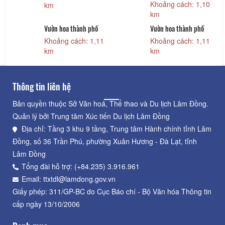
LỊCH TGROUP
Khoảng cách: 1,10
km
km
Vườn hoa thành phố
Vườn hoa thành phố
Khoảng cách: 1,11
Khoảng cách: 1,11
km
km
Thông tin liên hệ
Bản quyền thuộc Sở Văn hoá, Thể thao và Du lịch Lâm Đồng.
Quản lý bởi Trung tâm Xúc tiến Du lịch Lâm Đồng
Địa chỉ: Tầng 3 khu 9 tầng, Trung tâm Hành chính tỉnh Lâm
Đồng, số 36 Trần Phú, phường Xuân Hương - Đà Lạt, tỉnh
Lâm Đồng
Tổng đài hỗ trợ: (+84.235) 3.916.961
Email: ttxtdl@lamdong.gov.vn
Giấy phép: 311/GP-BC do Cục Báo chí - Bộ Văn hóa Thông tin
cấp ngày 13/10/2006