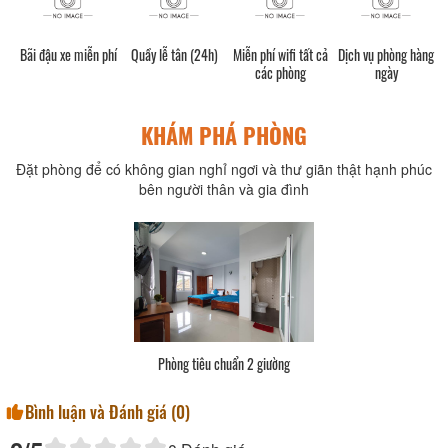
h)
Bãi đậu xe miễn phí
Quầy lễ tân (24h)
Miễn phí wifi tất cả
Dịch vụ phòng hàng
các phòng
ngày
KHÁM PHÁ PHÒNG
Đặt phòng để có không gian nghỉ ngơi và thư giãn thật hạnh phúc
bên người thân và gia đình
Phòng tiêu chuẩn 2 giường
Bình luận và Đánh giá (
0
)