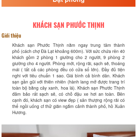
KHÁCH SẠN PHƯỚC THỊNH
Giới thiệu
Khách sạn Phước Thịnh nằm ngay trung tâm thành
phố (cách chợ Đà Lạt khoảng 600m). Với sức chứa rên 40
khách gồm 2 phòng 1 giường cho 2 người, 9 phòng 2
giường cho 4 người. Phòng mới, rộng rãi, sạch sẽ, thoáng
mái ( tất cả các phòng đều có cửa sổ lớn). Đầy đủ tiện
nghi với tiêu chuẩn 1 sao. Giá bình cả bình dân. Khách
sạn gần gũi với thiên nhiên (hành lang mở được trang trí
toàn bộ bằng cây xanh, hoa lá). Khách sạn Phước Thịnh
đảm bảo rất sạch sẽ, có chỗ đậu xe hơi an toàn. Bên
cạnh đó, khách sạn có view đẹp ( sân thượng rộng rãi có
thể ngồi uống cf thử giãn ngắm cảnh thành phố, hồ Xuân
Hương.