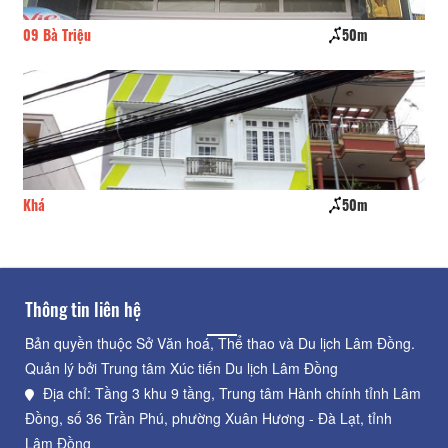
09 Bà Triệu
50m
Mi
Khá
50m
Vũ
Thông tin liên hệ
Bản quyền thuộc Sở Văn hoá, Thể thao và Du lịch Lâm Đồng.
Quản lý bởi Trung tâm Xúc tiến Du lịch Lâm Đồng
Địa chỉ: Tầng 3 khu 9 tầng, Trung tâm Hành chính tỉnh Lâm
Đồng, số 36 Trần Phú, phường Xuân Hương - Đà Lạt, tỉnh
Lâm Đồng