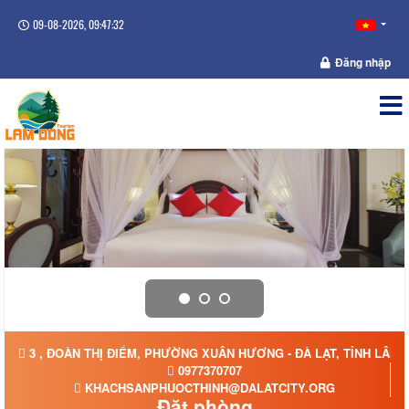
09-08-2026, 09:47:32
Đăng nhập
3 , ĐOÀN THỊ ĐIỂM, PHƯỜNG XUÂN HƯƠNG - ĐÀ LẠT, TỈNH LÂM
0977370707
KHACHSANPHUOCTHINH@DALATCITY.ORG
Đặt phòng