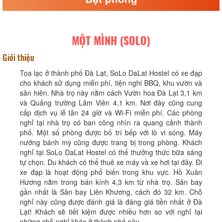
MỘT MÌNH (SOLO)
Giới thiệu
Tọa lạc ở thành phố Đà Lạt, SoLo DaLat Hostel có xe đạp
cho khách sử dụng miễn phí, tiện nghi BBQ, khu vườn và
sân hiên. Nhà trọ này nằm cách Vườn hoa Đà Lạt 3,1 km
và Quảng trường Lâm Viên 4,1 km. Nơi đây cũng cung
cấp dịch vụ lễ tân 24 giờ và Wi-Fi miễn phí. Các phòng
nghỉ tại nhà trọ có ban công nhìn ra quang cảnh thành
phố. Một số phòng được bố trí bếp với lò vi sóng. Máy
nướng bánh mỳ cũng được trang bị trong phòng. Khách
nghỉ tại SoLo DaLat Hostel có thể thưởng thức bữa sáng
tự chọn. Du khách có thể thuê xe máy và xe hơi tại đây. Đi
xe đạp là hoạt động phổ biến trong khu vực. Hồ Xuân
Hương nằm trong bán kính 4,3 km từ nhà trọ. Sân bay
gần nhất là Sân bay Liên Khương, cách đó 32 km. Chỗ
nghỉ này cũng được đánh giá là đáng giá tiền nhất ở Đà
Lạt! Khách sẽ tiết kiệm được nhiều hơn so với nghỉ tại
những chỗ nghỉ khác ở thành phố này