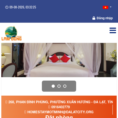
09-08-2026, 03:32:26
Đăng nhập
268, PHAN ĐÌNH PHÙNG, PHƯỜNG XUÂN HƯƠNG - ĐÀ LẠT, TỈNH
0916402779
HOMESTAYMOTMINH@DALATCITY.ORG
Đặt phòng