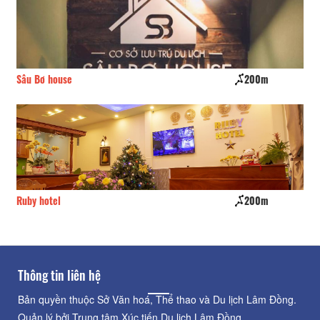
Sâu Bơ house
200m
Nh
Ruby hotel
200m
CS
Thông tin liên hệ
Bản quyền thuộc Sở Văn hoá, Thể thao và Du lịch Lâm Đồng.
Quản lý bởi Trung tâm Xúc tiến Du lịch Lâm Đồng