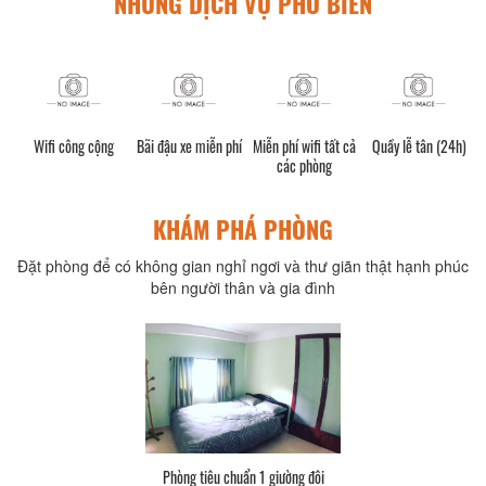
NHỮNG DỊCH VỤ PHỔ BIẾN
Wifi công cộng
Bãi đậu xe miễn phí
Miễn phí wifi tất cả
Quầy lễ tân (24h)
các phòng
KHÁM PHÁ PHÒNG
Đặt phòng để có không gian nghỉ ngơi và thư giãn thật hạnh phúc
bên người thân và gia đình
Phòng tiêu chuẩn 1 giường đôi