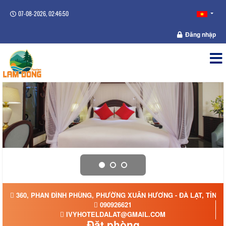
07-08-2026, 02:46:51
Đăng nhập
360, PHAN ĐÌNH PHÙNG, PHƯỜNG XUÂN HƯƠNG - ĐÀ LẠT, TỈNH
090926621
IVYHOTELDALAT@GMAIL.COM
Đặt phòng