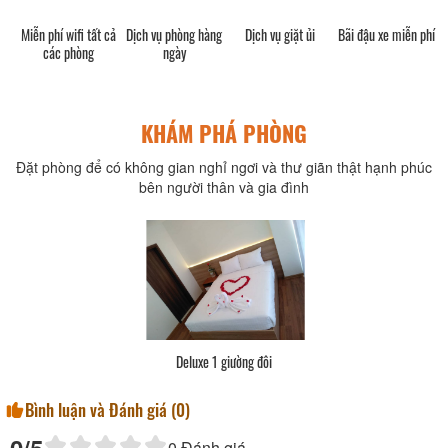
h)
Miễn phí wifi tất cả
Dịch vụ phòng hàng
Dịch vụ giặt ủi
Bãi đậu xe miễn phí
các phòng
ngày
KHÁM PHÁ PHÒNG
Đặt phòng để có không gian nghỉ ngơi và thư giãn thật hạnh phúc
bên người thân và gia đình
Deluxe 1 giường đôi
Bình luận và Đánh giá (
0
)
0
Đánh giá