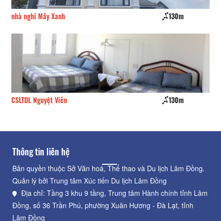
nhà nghỉ Mây Xanh
130m
Nh
CSLTDL Nguyệt Viên
130m
Mộ
Thông tin liên hệ
Bản quyền thuộc Sở Văn hoá, Thể thao và Du lịch Lâm Đồng.
Quản lý bởi Trung tâm Xúc tiến Du lịch Lâm Đồng
Địa chỉ: Tầng 3 khu 9 tầng, Trung tâm Hành chính tỉnh Lâm
Đồng, số 36 Trần Phú, phường Xuân Hương - Đà Lạt, tỉnh
Lâm Đồng