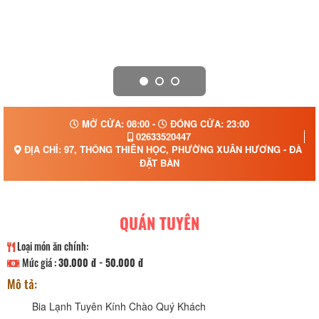
MỞ CỬA: 08:00 -
ĐÓNG CỬA: 23:00
02633520447
ĐỊA CHỈ: 97, THÔNG THIÊN HỌC, PHƯỜNG XUÂN HƯƠNG - ĐÀ LẠ
ĐẶT BÀN
QUÁN TUYÊN
Loại món ăn chính:
Mức giá :
30.000 đ - 50.000 đ
Mô tả:
Bia Lạnh Tuyên Kính Chào Quý Khách