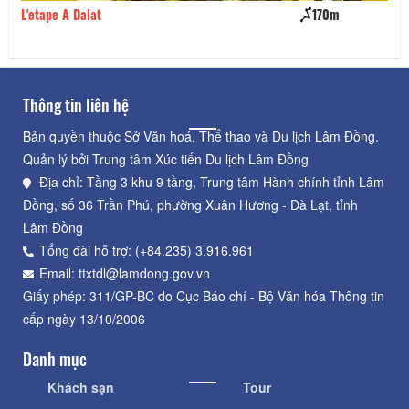
L'etape A Dalat
170m
Ti
Thông tin liên hệ
Bản quyền thuộc Sở Văn hoá, Thể thao và Du lịch Lâm Đồng.
Quản lý bởi Trung tâm Xúc tiến Du lịch Lâm Đồng
Địa chỉ: Tầng 3 khu 9 tầng, Trung tâm Hành chính tỉnh Lâm
Đồng, số 36 Trần Phú, phường Xuân Hương - Đà Lạt, tỉnh
Lâm Đồng
Tổng đài hỗ trợ: (+84.235) 3.916.961
Email: ttxtdl@lamdong.gov.vn
Giấy phép: 311/GP-BC do Cục Báo chí - Bộ Văn hóa Thông tin
cấp ngày 13/10/2006
Danh mục
Khách sạn
Tour