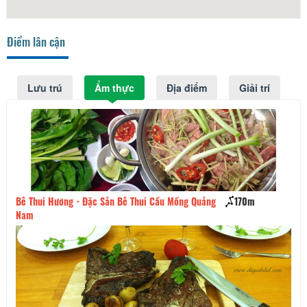
Điểm lân cận
Lưu trú
Ẩm thực
Địa điểm
Giải trí
Bê Thui Hương - Đặc Sản Bê Thui Cầu Mống Quảng
170m
He
Nam