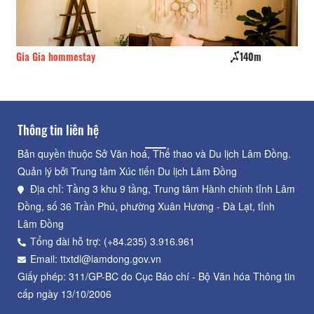
Gia Gia hommestay
140m
Da
Thông tin liên hệ
Bản quyền thuộc Sở Văn hoá, Thể thao và Du lịch Lâm Đồng.
Quản lý bởi Trung tâm Xúc tiến Du lịch Lâm Đồng
Địa chỉ: Tầng 3 khu 9 tầng, Trung tâm Hành chính tỉnh Lâm
Đồng, số 36 Trần Phú, phường Xuân Hương - Đà Lạt, tỉnh
Lâm Đồng
Tổng đài hỗ trợ: (+84.235) 3.916.961
Email: ttxtdl@lamdong.gov.vn
Giấy phép: 311/GP-BC do Cục Báo chí - Bộ Văn hóa Thông tin
cấp ngày 13/10/2006