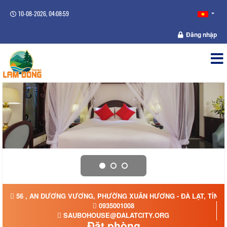
10-08-2026, 04:08:59
Đăng nhập
56 , AN DƯƠNG VƯƠNG, PHƯỜNG XUÂN HƯƠNG - ĐÀ LẠT, TỈNH
0935001008
SAUBOHOUSE@DALATCITY.ORG
Đặt phòng