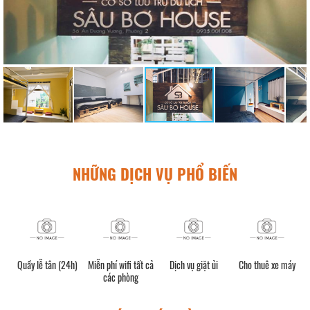
NHỮNG DỊCH VỤ PHỔ BIẾN
Quầy lễ tân (24h)
Miễn phí wifi tất cả
Dịch vụ giặt ủi
Cho thuê xe máy
các phòng