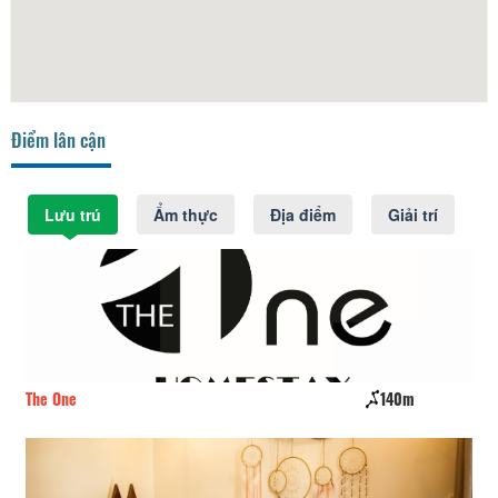
Điểm lân cận
Lưu trú
Ẩm thực
Địa điểm
Giải trí
The One
140m
Sm