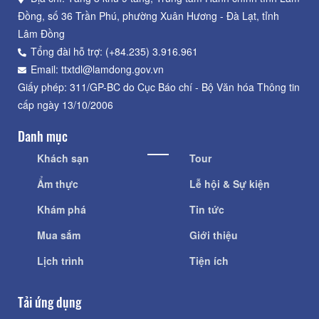
Đồng, số 36 Trần Phú, phường Xuân Hương - Đà Lạt, tỉnh
Lâm Đồng
Tổng đài hỗ trợ: (+84.235) 3.916.961
Email: ttxtdl@lamdong.gov.vn
Giấy phép: 311/GP-BC do Cục Báo chí - Bộ Văn hóa Thông tin
cấp ngày 13/10/2006
Danh mục
Khách sạn
Tour
Ẩm thực
Lễ hội & Sự kiện
Khám phá
Tin tức
Mua sắm
Giới thiệu
Lịch trình
Tiện ích
Tải ứng dụng