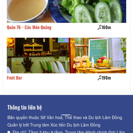
Quán 76 - Các Món Quảng
160m
Ti
Fruit Bar
190m
Gi
Thông tin liên hệ
Bản quyền thuộc Sở Văn hoá, Thể thao và Du lịch Lâm Đồng.
Quản lý bởi Trung tâm Xúc tiến Du lịch Lâm Đồng
Địa chỉ: Tầng 3 khu 9 tầng, Trung tâm Hành chính tỉnh Lâm