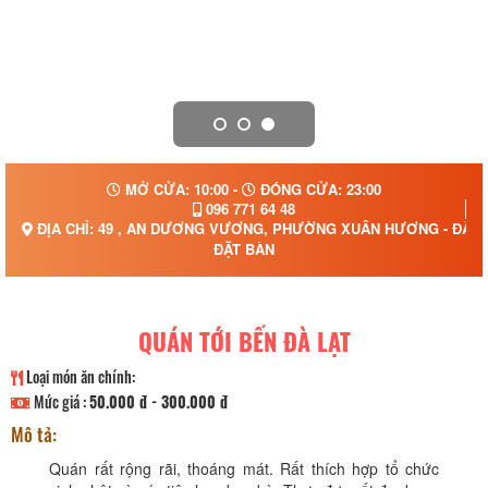
MỞ CỬA: 10:00 -
ĐÓNG CỬA: 23:00
096 771 64 48
ĐỊA CHỈ: 49 , AN DƯƠNG VƯƠNG, PHƯỜNG XUÂN HƯƠNG - ĐÀ L
ĐẶT BÀN
QUÁN TỚI BẾN ĐÀ LẠT
Loại món ăn chính:
Mức giá :
50.000 đ - 300.000 đ
Mô tả:
Quán rất rộng rãi, thoáng mát. Rất thích hợp tổ chức