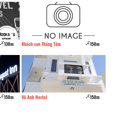
130m
Khách sạn Tháng Tám
150m
Thành Cổ Loa
150m
Vũ Anh Hostel
150m
Chiquilla hotel