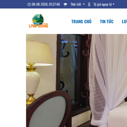
08-08-2026, 01:27:41
Thời tiết
Tỷ giá ngoại tệ
TRANG CHỦ
TIN TỨC
LƯ