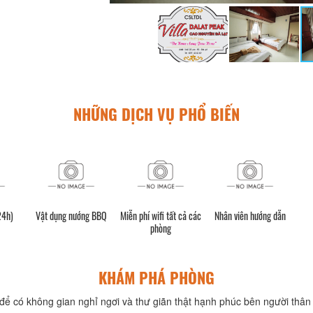
NHỮNG DỊCH VỤ PHỔ BIẾN
24h)
Vật dụng nướng BBQ
Miễn phí wifi tất cả các
Nhân viên hướng dẫn
phòng
KHÁM PHÁ PHÒNG
để có không gian nghỉ ngơi và thư giãn thật hạnh phúc bên người thân 