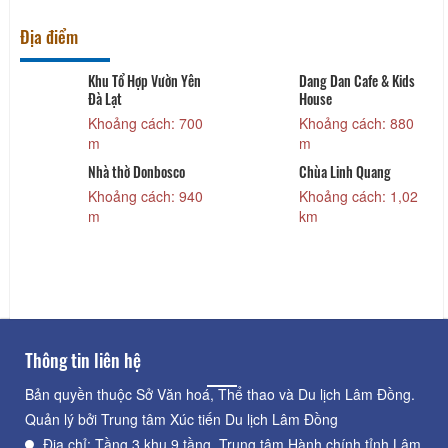
Địa điểm
Khu Tổ Hợp Vườn Yên
Dang Dan Cafe & Kids
Đà Lạt
House
Khoảng cách: 700
Khoảng cách: 880
m
m
Nhà thờ Donbosco
Chùa Linh Quang
Khoảng cách: 940
Khoảng cách: 1,02
m
km
Thông tin liên hệ
Bản quyền thuộc Sở Văn hoá, Thể thao và Du lịch Lâm Đồng.
Quản lý bởi Trung tâm Xúc tiến Du lịch Lâm Đồng
Địa chỉ: Tầng 3 khu 9 tầng, Trung tâm Hành chính tỉnh Lâm