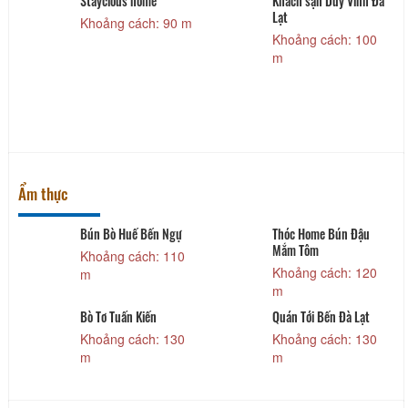
Staycious home
Khách sạn Duy Vinh Đà
Lạt
Khoảng cách: 90 m
Khoảng cách: 100
m
Ẩm thực
Bún Bò Huế Bến Ngự
Thóc Home Bún Đậu
Mắm Tôm
Khoảng cách: 110
Khoảng cách: 120
m
n
m
Bò Tơ Tuấn Kiến
Quán Tới Bến Đà Lạt
Khoảng cách: 130
Khoảng cách: 130
m
m