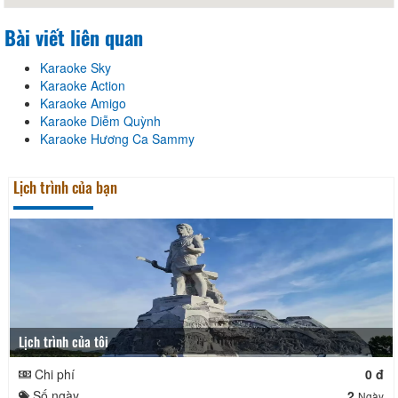
Bài viết liên quan
Karaoke Sky
Karaoke Action
Karaoke Amigo
Karaoke Diễm Quỳnh
Karaoke Hương Ca Sammy
Lịch trình của bạn
Lịch trình của tôi
Chi phí
0 đ
Số ngày
2
Ngày