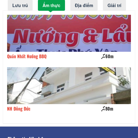
Lưu trú
Ẩm thực
Địa điểm
Giải trí
Quán Nhất Nướng BBQ
60m
Ph
NH Đông Đức
80m
Bi