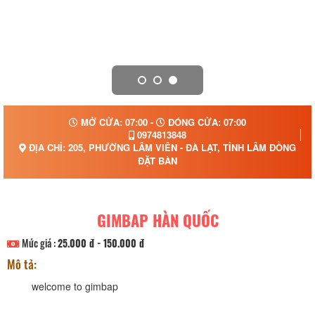
MỞ CỬA: 07:00 -
ĐÓNG CỬA: 07:00
0974813848
ĐỊA CHỈ: 205, PHƯỜNG LÂM VIÊN - ĐÀ LẠT, TỈNH LÂM ĐỒNG
ĐẶT BÀN
GIMBAP HÀN QUỐC
Mức giá :
25.000 đ - 150.000 đ
Mô tả:
welcome to gimbap