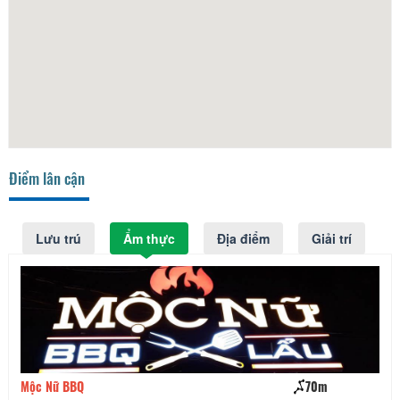
Điểm lân cận
Lưu trú
Ẩm thực
Địa điểm
Giải trí
Mộc Nữ BBQ
70m
Bi