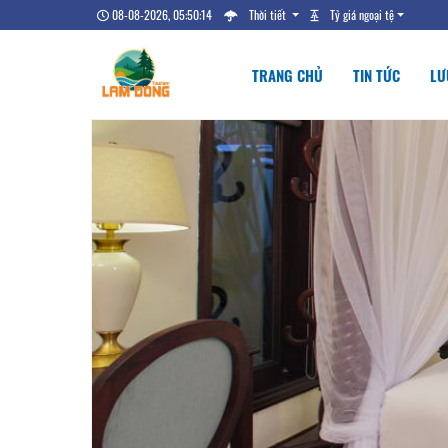
08-08-2026, 05:50:15
Thời tiết
Tỷ giá ngoại tệ
TRANG CHỦ
TIN TỨC
LƯ