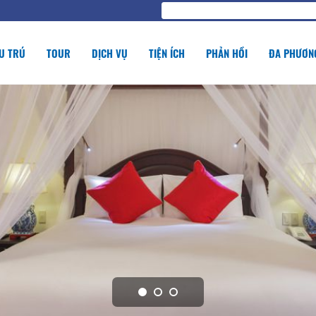
U TRÚ
TOUR
DỊCH VỤ
TIỆN ÍCH
PHẢN HỒI
ĐA PHƯƠNG