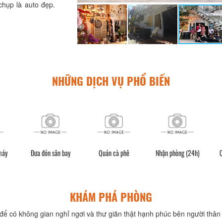
hụp là auto đẹp.
NHỮNG DỊCH VỤ PHỔ BIẾN
máy
Đưa đón sân bay
Quán cà phê
Nhận phòng (24h)
Q
KHÁM PHÁ PHÒNG
để có không gian nghỉ ngơi và thư giãn thật hạnh phúc bên người thân 