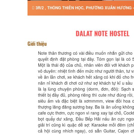
3R/2 , THÔNG THIÊN HỌC, PHƯỜNG XUÂN HƯƠNG -
DALAT NOTE HOSTEL
Giới thiệu
Note thân thương có vài điều muốn nhắn gửi cho 
quyết định đặt phòng tại đây. Tóm gọn lại là có 5
Một là thái độ của chủ, nhân viên đối với khách p
vô duyên: nhiệt tình đến mức như người thân, tư v
về ăn lẫn chơi, xe khách hết xăng có khi đổ cho f
năn nỉ khách đi chơi cứ như sợ khách tự kỉ u sầu 
là lạ lùng chuyện phòng (dorm, đơn, đôi): Sạch 
thiết bị đầy đủ, phòng riêng thì cute như đúng rồ
siêu ấm và đặc biệt là xơmmmm, view đồi hoa d
thượng lãng đãng sương bay. Ba là ăn uống không
cafe cực thơm, cực ngon vì rang xay tại chỗ, Cockt
bọt quẩy dư xăng, Đầu Bếp Hải nấu ăn cực ngon
giải trí cũng kì quặc dễ sợ: Karaoke mỗi đêm (chỉ
cả hội cùng nhích ngay), có sẵn Guitar, Cajon c