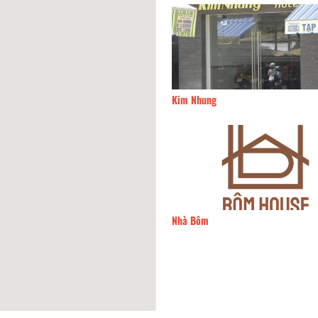
thự Shalala
80m
Kim Nhung
cious home
130m
Nhà Bôm