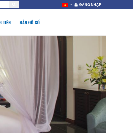
ĐĂNG NHẬP
 TIỆN
BẢN ĐỒ SỐ