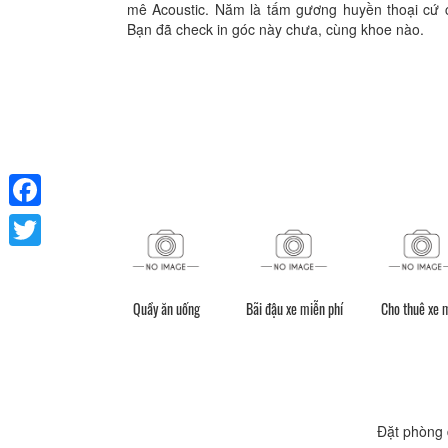
mê Acoustic. Năm là tấm gương huyền thoại cứ c
Bạn đã check in góc này chưa, cùng khoe nào.
Facebook
Twitter
Quầy ăn uống
Bãi đậu xe miễn phí
Cho thuê xe 
Vòi hoa sen
Đặt phòng 