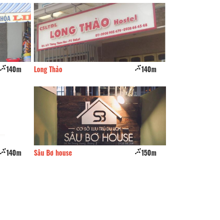
140m
Long Thảo
140m
Tuấn An
140m
Sâu Bơ house
150m
Tầm Nhìn Đà Lạt