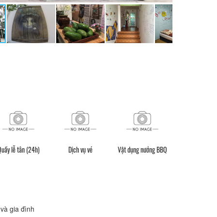
uầy lễ tân (24h)
Dịch vụ vé
Vật dụng nướng BBQ
Miễn phí wifi tất
phòng
và gia đình