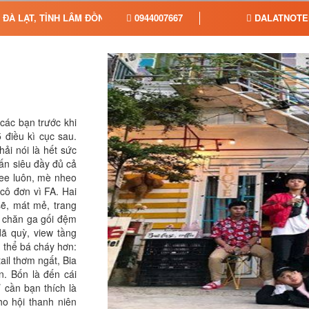
 ĐÀ LẠT, TỈNH LÂM ĐỒNG
0944007667
DALATNOTE
các bạn trước khi
 điều kì cục sau.
hải nói là hết sức
ấn siêu đầy đủ cả
ree luôn, mè nheo
cô đơn vì FA. Hai
sẽ, mát mẻ, trang
i, chăn ga gối đệm
ã quỳ, view tầng
 thể bá cháy hơn:
ail thơm ngất, Bia
. Bốn là đến cái
 cần bạn thích là
ho hội thanh niên