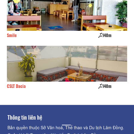
Smile
140m
Tr
CSLT Dacia
140m
Lo
Thông tin liên hệ
Bản quyền thuộc Sở Văn hoá, Thể thao và Du lịch Lâm Đồng.