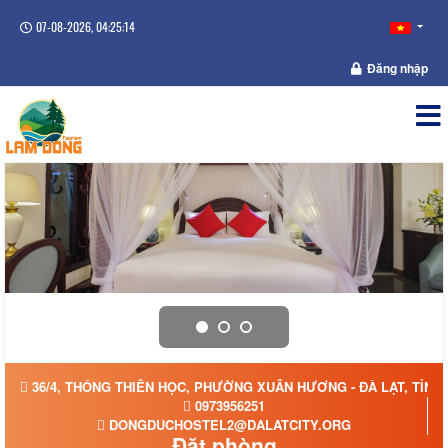
07-08-2026, 04:25:14
Đăng nhập
36/4, THÔNG THIÊN HỌC, PHƯỜNG XUÂN HƯƠNG - ĐÀ LẠT, TỈNH
0973956251
DONGDUCHOSTEL2@DALATCITY.ORG
Đặt phòng