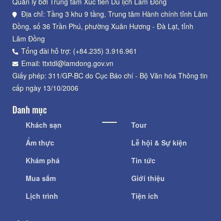
Quản lý bởi Trung tâm Xúc tiến Du lịch Lâm Đồng
Địa chỉ: Tầng 3 khu 9 tầng, Trung tâm Hành chính tỉnh Lâm
Đồng, số 36 Trần Phú, phường Xuân Hương - Đà Lạt, tỉnh
Lâm Đồng
Tổng đài hỗ trợ: (+84.235) 3.916.961
Email: ttxtdl@lamdong.gov.vn
Giấy phép: 311/GP-BC do Cục Báo chí - Bộ Văn hóa Thông tin
cấp ngày 13/10/2006
Danh mục
Khách sạn
Tour
Ẩm thực
Lễ hội & Sự kiện
Khám phá
Tin tức
Mua sắm
Giới thiệu
Lịch trình
Tiện ích