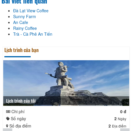
Bài viết liên quan
Đà Lạt View Coffee
Sunny Farm
An Cafe
Rainy Coffee
Trà - Cà Phê An Tiến
Lịch trình của bạn
Lịch trình của tôi
Chi phí
0 đ
Số ngày
2
Ngày
Số địa điểm
2
Địa điểm