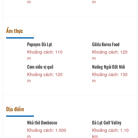
m
m
Ẩm thực
Popeyes Đà Lạt
Gilda Korea Food
Khoảng cách: 110
Khoảng cách: 120
m
m
à
Cơm niêu vị quê
Nướng Ngói Đất Mới
Khoảng cách: 120
Khoảng cách: 130
m
m
Địa điểm
Nhà thờ Donbosco
Đà Lạt Golf Valley
Khoảng cách: 1.000
Khoảng cách: 1,10
m
km