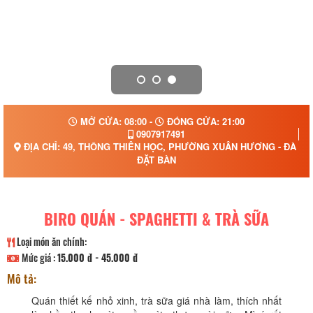
MỞ CỬA: 08:00 -
ĐÓNG CỬA: 21:00
0907917491
ĐỊA CHỈ: 49, THÔNG THIÊN HỌC, PHƯỜNG XUÂN HƯƠNG - ĐÀ LẠ
ĐẶT BÀN
BIRO QUÁN - SPAGHETTI & TRÀ SỮA
Loại món ăn chính:
Mức giá :
15.000 đ - 45.000 đ
Mô tả:
Quán thiết kế nhỏ xinh, trà sữa giá nhà làm, thích nhất