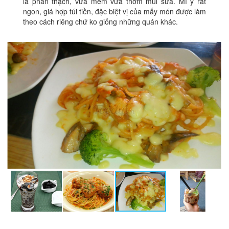
là phần thạch, vừa mềm vừa thơm mùi sữa. Mì ý rất
ngon, giá hợp túi tiền, đặc biệt vị của mấy món được làm
theo cách riêng chứ ko giống những quán khác.