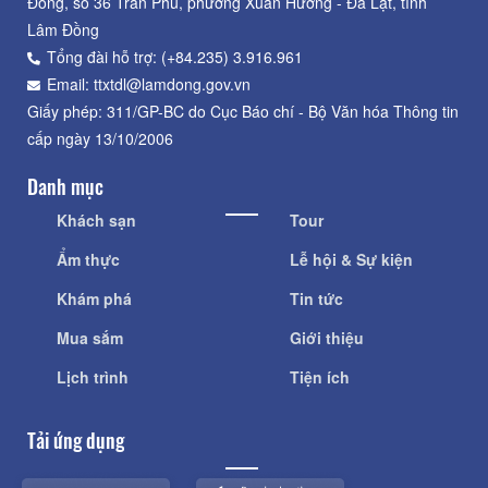
Đồng, số 36 Trần Phú, phường Xuân Hương - Đà Lạt, tỉnh
Lâm Đồng
Tổng đài hỗ trợ: (+84.235) 3.916.961
Email: ttxtdl@lamdong.gov.vn
Giấy phép: 311/GP-BC do Cục Báo chí - Bộ Văn hóa Thông tin
cấp ngày 13/10/2006
Danh mục
Khách sạn
Tour
Ẩm thực
Lễ hội & Sự kiện
Khám phá
Tin tức
Mua sắm
Giới thiệu
Lịch trình
Tiện ích
Tải ứng dụng