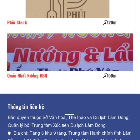
Phủi Steak
120m
MỘ
Quán Nhất Nướng BBQ
150m
Gi
Thông tin liên hệ
Bản quyền thuộc Sở Văn hoá, Thể thao và Du lịch Lâm Đồng.
Quản lý bởi Trung tâm Xúc tiến Du lịch Lâm Đồng
Địa chỉ: Tầng 3 khu 9 tầng, Trung tâm Hành chính tỉnh Lâm