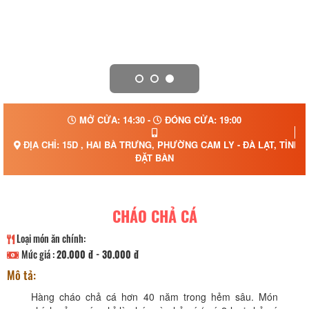
MỞ CỬA: 14:30 -
ĐÓNG CỬA: 19:00
ĐỊA CHỈ: 15D , HAI BÀ TRƯNG, PHƯỜNG CAM LY - ĐÀ LẠT, TỈNH
ĐẶT BÀN
CHÁO CHẢ CÁ
Loại món ăn chính:
Mức giá :
20.000 đ - 30.000 đ
Mô tả:
Hàng cháo chả cá hơn 40 năm trong hẻm sâu. Món