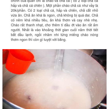
chính của quán chỉ là cháo và chả cá ( có 2 loại chả cá
hấp và chả cá chiên ). Một phần cháo chả cá như vầy là
20k/phần. Có 2 loại chả cá, hấp và chiên, chả cắt nhỏ
vừa ăn. Chả ăn khá là ngon, chả không bị quá dai. Chả
có nêm khá nhiều tiêu, ăn khá thơm và cay nhè nhẹ.
Cháo rất thanh nhạt, cho thêm tí dầu ớt vào ăn rất ấm
người. Nhất là vào khoảng thời gian cuối năm thời tiết
bắt đầu lạnh, ngồi nhâm nhi từng miếng cháo nóng
thơm ngon thì còn gì tuyệt vời bằng.