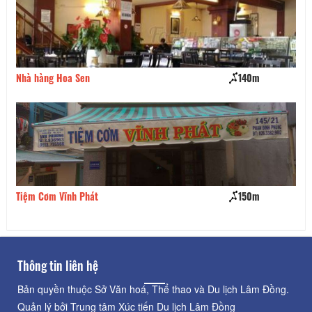
Nhà hàng Hoa Sen
140m
Qu
Tiệm Cơm Vĩnh Phát
150m
Cơ
Thông tin liên hệ
Bản quyền thuộc Sở Văn hoá, Thể thao và Du lịch Lâm Đồng.
Quản lý bởi Trung tâm Xúc tiến Du lịch Lâm Đồng