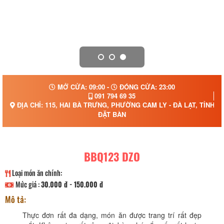
MỞ CỬA: 09:00 -
ĐÓNG CỬA: 23:00
091 794 69 35
ĐỊA CHỈ: 115, HAI BÀ TRƯNG, PHƯỜNG CAM LY - ĐÀ LẠT, TỈNH 
ĐẶT BÀN
BBQ123 DZO
Loại món ăn chính:
Mức giá :
30.000 đ - 150.000 đ
Mô tả:
Thực đơn rất đa dạng, món ăn được trang trí rất đẹp