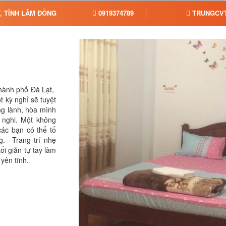
T, TỈNH LÂM ĐỒNG
0919374789
TRUNGCV
thành phố Đà Lạt,
 kỳ nghỉ sẽ tuyệt
ng lành, hòa mình
n nghi. Một không
các bạn có thể tổ
g. Trang trí nhẹ
i giản tự tay làm
 yên tĩnh.