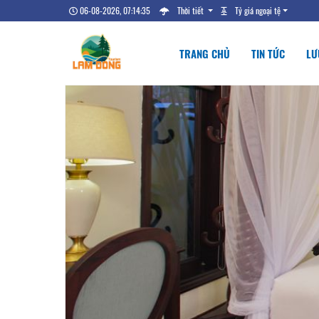
06-08-2026, 07:14:36
Thời tiết
Tỷ giá ngoại tệ
TRANG CHỦ
TIN TỨC
LƯ