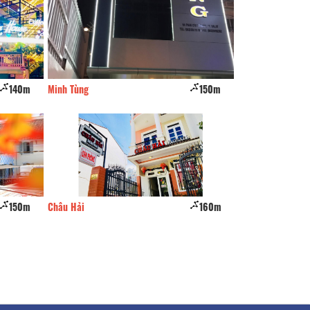
150m
Bông Cải Guest House
160m
160m
Châu Hải
160m