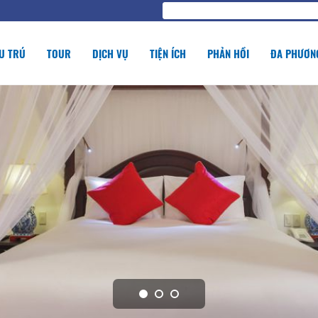
U TRÚ
TOUR
DỊCH VỤ
TIỆN ÍCH
PHẢN HỒI
ĐA PHƯƠNG