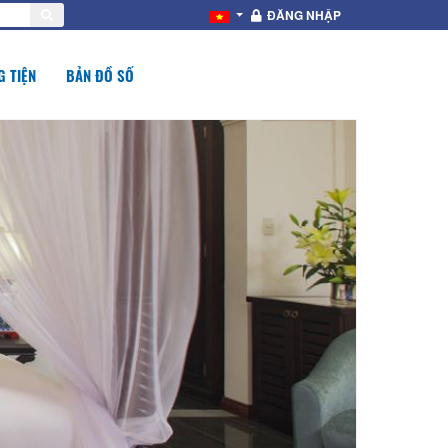
ĐĂNG NHẬP
 TIỆN
BẢN ĐỒ SỐ