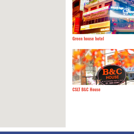
110m
Green house hotel
140m
Minh Tùng
130m
CSLT B&C House
150m
Châu Hải