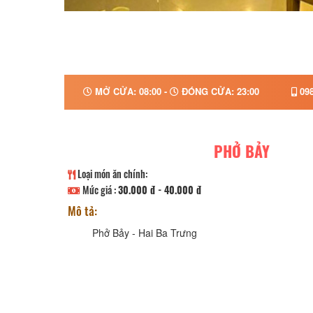
MỞ CỬA: 08:00 -
ĐÓNG CỬA: 23:00
098
PHỞ BẢY
Loại món ăn chính:
Mức giá :
30.000 đ - 40.000 đ
Mô tả:
Phở Bảy - Hai Ba Trưng