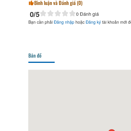
Bình luận và Đánh giá (
0
)
0
/5
0
Đánh giá
Bạn cần phải
Đăng nhập
hoặc
Đăng ký
tài khoản mới đ
Bản đồ
Cơm Gà Xối Mỡ Lâm Hà
20m
Nhà hàng Phượng Hoà