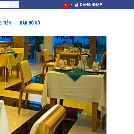
ĐĂNG NHẬP
 TIỆN
BẢN ĐỒ SỐ