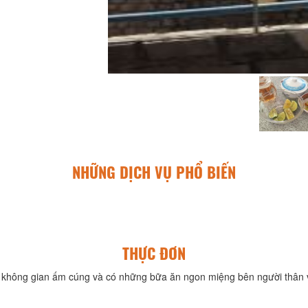
NHỮNG DỊCH VỤ PHỔ BIẾN
THỰC ĐƠN
không gian ấm cúng và có những bữa ăn ngon miệng bên người thân v