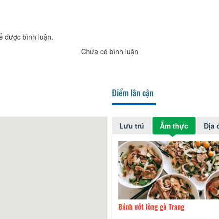
ể được bình luận.
Chưa có bình luận
Điểm lân cận
Lưu trú
Ẩm thực
Địa 
ng
70m
Bánh ướt lòng gà Trang
90m
Lẩu 
Phùn