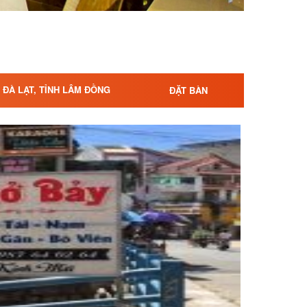
- ĐÀ LẠT, TỈNH LÂM ĐỒNG
ĐẶT BÀN