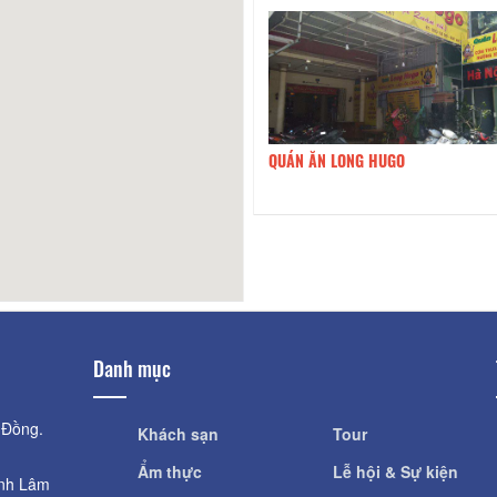
80m
QUÁN ĂN LONG HUGO
90m
Nhà 
Danh mục
 Đồng.
Khách sạn
Tour
Ẩm thực
Lễ hội & Sự kiện
ỉnh Lâm