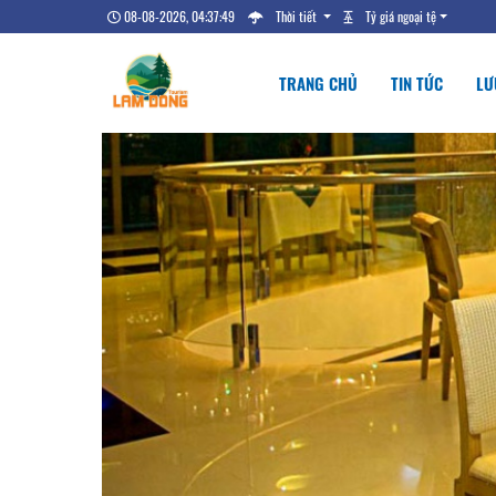
08-08-2026, 04:37:50
Thời tiết
Tỷ giá ngoại tệ
TRANG CHỦ
TIN TỨC
LƯ