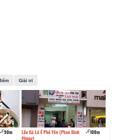
điểm
Giải trí
Gà Lá É Phú Yên (Phan Đình
100m
Primavera Italian Cafe &
g)
Restaurant Đà Lạt