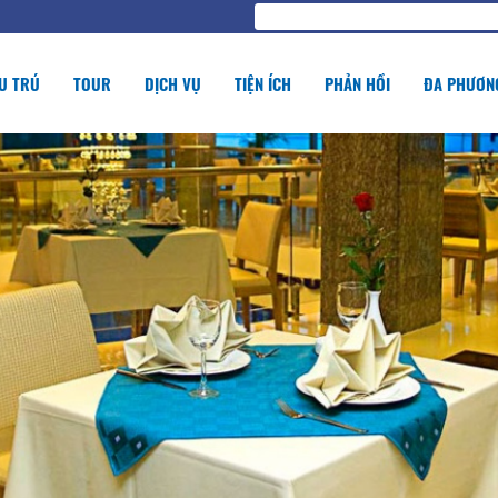
U TRÚ
TOUR
DỊCH VỤ
TIỆN ÍCH
PHẢN HỒI
ĐA PHƯƠNG