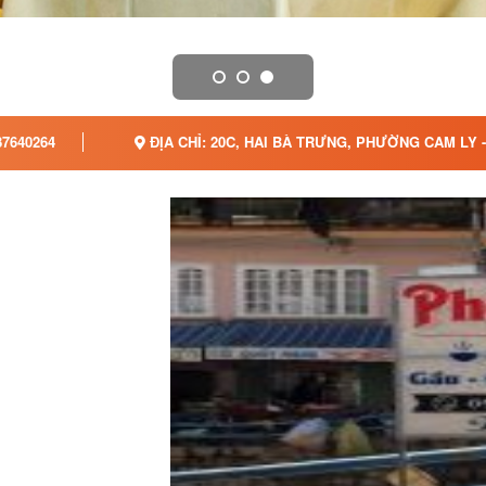
7640264
ĐỊA CHỈ: 20C, HAI BÀ TRƯNG, PHƯỜNG CAM LY 