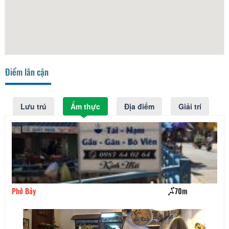
Điểm lân cận
Lưu trú
Ẩm thực
Địa điểm
Giải trí
Phở Bảy
70m
Nh