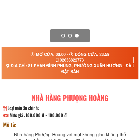
MỞ CỬA: 00:00 -
ĐÓNG CỬA: 23:59
02633822773
ĐỊA CHỈ: 81 PHAN ĐÌNH PHÙNG, PHƯỜNG XUÂN HƯƠNG - ĐÀ LẠT
ĐẶT BÀN
NHÀ HÀNG PHƯỢNG HOÀNG
Loại món ăn chính:
Mức giá :
100.000 đ - 100.000 đ
Mô tả:
Nhà hàng Phượng Hoàng với một không gian không thể