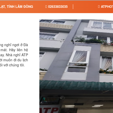
LẠT, TỈNH LÂM ĐỒNG
02633833035
ATPHO
ng nghỉ ngơi ở Đà
 mát. Hãy liên hệ
ay. Nhà nghỉ ATP
i muốn đi du lịch
i với chúng tôi.