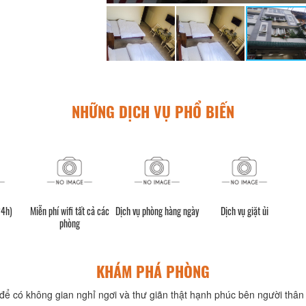
NHỮNG DỊCH VỤ PHỔ BIẾN
24h)
Miễn phí wifi tất cả các
Dịch vụ phòng hàng ngày
Dịch vụ giặt ủi
phòng
KHÁM PHÁ PHÒNG
để có không gian nghỉ ngơi và thư giãn thật hạnh phúc bên người thân 