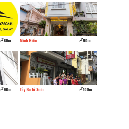
80m
Minh Hiếu
90m
Lynh Lynh
90m
Tây Ba lô Xinh
100m
Sỹ Phước