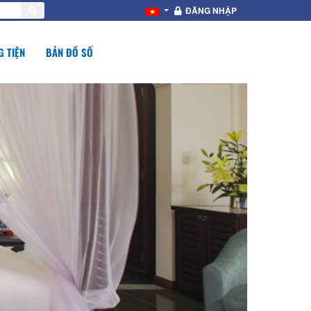
ĐĂNG NHẬP
 TIỆN
BẢN ĐỒ SỐ