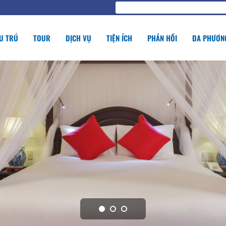
U TRÚ
TOUR
DỊCH VỤ
TIỆN ÍCH
PHẢN HỒI
ĐA PHƯƠNG