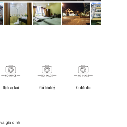
Dịch vụ taxi
Giữ hành lý
Xe đưa đón
Đưa đón sân 
và gia đình