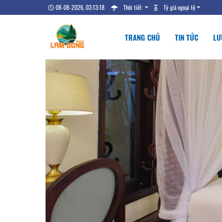
08-08-2026, 03:13:19
Thời tiết
Tỷ giá ngoại tệ
TRANG CHỦ
TIN TỨC
LƯ