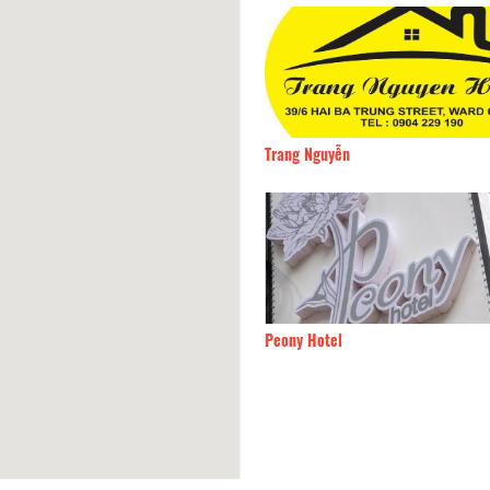
December
30m
Trang Nguyễn
 B&C House
50m
Peony Hotel