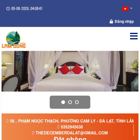
09-08-2026, 04:08:42
Đăng nhập
56 , PHẠM NGỌC THẠCH, PHƯỜNG CAM LY - ĐÀ LẠT, TỈNH LÂM 
0352945638
THEDECEMBERDALAT@GMAIL.COM
Đặt phòng