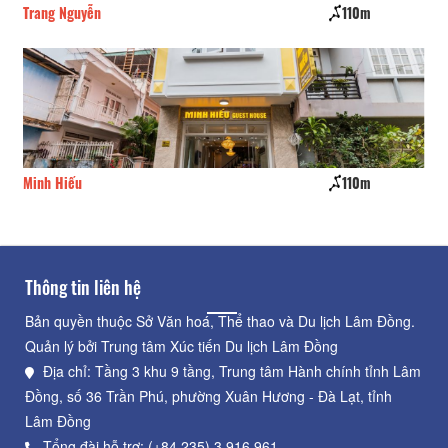
Trang Nguyễn
110m
Pe
Minh Hiếu
110m
Tâ
Thông tin liên hệ
Bản quyền thuộc Sở Văn hoá, Thể thao và Du lịch Lâm Đồng.
Quản lý bởi Trung tâm Xúc tiến Du lịch Lâm Đồng
Địa chỉ: Tầng 3 khu 9 tầng, Trung tâm Hành chính tỉnh Lâm
Đồng, số 36 Trần Phú, phường Xuân Hương - Đà Lạt, tỉnh
Lâm Đồng
Tổng đài hỗ trợ: (+84.235) 3.916.961