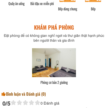
Quầy ăn uống
Bãi đậu xe miễn phí
Bếp dùng chung
Bếp
KHÁM PHÁ PHÒNG
Đặt phòng để có không gian nghỉ ngơi và thư giãn thật hạnh phúc
bên người thân và gia đình
Phòng cơ bản 2 giường
Bình luận và Đánh giá (
0
)
0
/5
0
Đánh giá