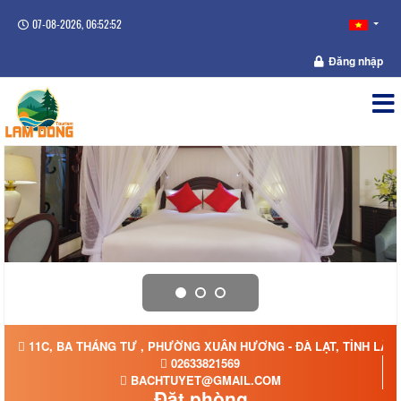
07-08-2026, 06:52:53
Đăng nhập
11C, BA THÁNG TƯ , PHƯỜNG XUÂN HƯƠNG - ĐÀ LẠT, TỈNH LÂ
02633821569
BACHTUYET@GMAIL.COM
Đặt phòng