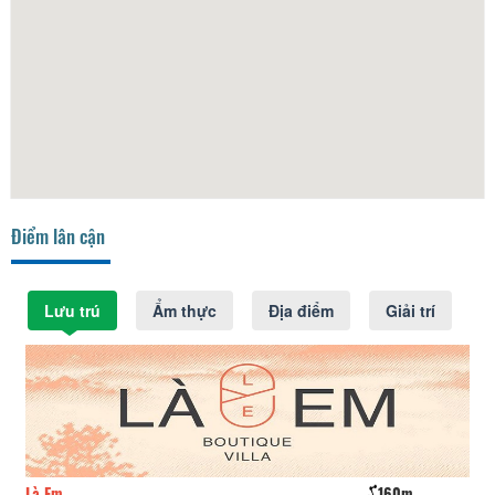
Điểm lân cận
Lưu trú
Ẩm thực
Địa điểm
Giải trí
Là Em
160m
La