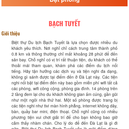
BẠCH TUYẾT
Giới thiệu
Biệt thự Du lịch Bạch Tuyết là lựa chọn được nhiều du
khách yêu thích. Nơi nghỉ chỉ cách trung tâm thành phố
0.8 km và thông thường chỉ mất khoảng 28 phút để đến
sân bay. Chỗ nghỉ có vị trí rất thuận tiện, du khách có thể
thoải mái tham quan, khám phá các điểm du lịch nổi
tiếng. Hãy tận hưởng các dịch vụ và tiện nghi đa dạng,
không gì sánh được tại điểm đến ở Đà Lạt này. Các tiện
nghi nổi bật tại điểm đến này bao gồm miễn phí wifi tất cả
các phòng, wifi công cộng, phòng gia đình. 14 phòng trên
2 tầng đem lại cho du khách không gian ấm cúng, gần gũi
như một ngôi nhà thứ hai. Một số phòng được trang bị
các tiện nghi như tivi màn hình phẳng, internet không dây,
bàn, quầy bar mini, điện thoại. Chỗ nghỉ cũng có nhiều
phương tiện vui chơi giải trí để cho bạn không bao giờ
cảm thấy nhàm chán. Cho lý do để đến Đà Lạt là gì đi
nữa, Biệt thự Du lịch Bạch Tuyết vẫn là một điểm dừng