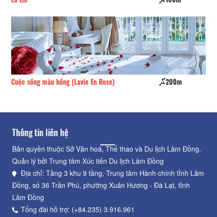
Cuộc sống màu hồng (Lavie En Rose)
200m
Ho
Thông tin liên hệ
Bản quyền thuộc Sở Văn hoá, Thể thao và Du lịch Lâm Đồng.
Quản lý bởi Trung tâm Xúc tiến Du lịch Lâm Đồng
Địa chỉ: Tầng 3 khu 9 tầng, Trung tâm Hành chính tỉnh Lâm
Đồng, số 36 Trần Phú, phường Xuân Hương - Đà Lạt, tỉnh
Lâm Đồng
Tổng đài hỗ trợ: (+84.235) 3.916.961