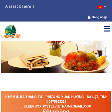
08-08-2026, 04:00:17
Đăng nhập
HẺM 5, BA THÁNG TƯ , PHƯỜNG XUÂN HƯƠNG - ĐÀ LẠT, TỈNH 
0975663339
SLEEPBOXHOSTELVIETNAM@GMAIL.COM
Đặt phòng