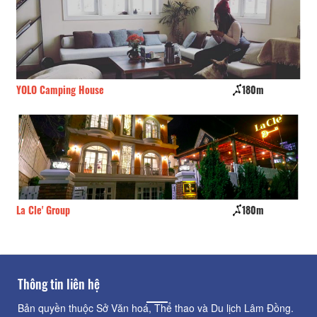
YOLO Camping House
180m
CS
La Cle' Group
180m
La
Thông tin liên hệ
Bản quyền thuộc Sở Văn hoá, Thể thao và Du lịch Lâm Đồng.