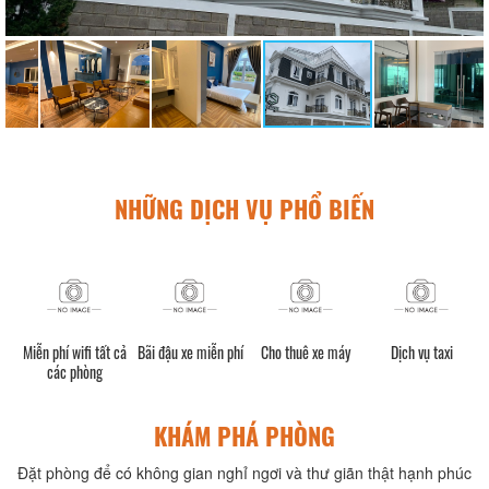
NHỮNG DỊCH VỤ PHỔ BIẾN
h)
Miễn phí wifi tất cả
Bãi đậu xe miễn phí
Cho thuê xe máy
Dịch vụ taxi
các phòng
KHÁM PHÁ PHÒNG
Đặt phòng để có không gian nghỉ ngơi và thư giãn thật hạnh phúc