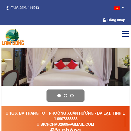
07-08-2026, 11:45:13
Đăng nhập
10/6, BA THÁNG TƯ , PHƯỜNG XUÂN HƯƠNG - ĐÀ LẠT, TỈNH LÂ
0907338388
BICHCHAU2609@GMAIL.COM
Đặt phòng