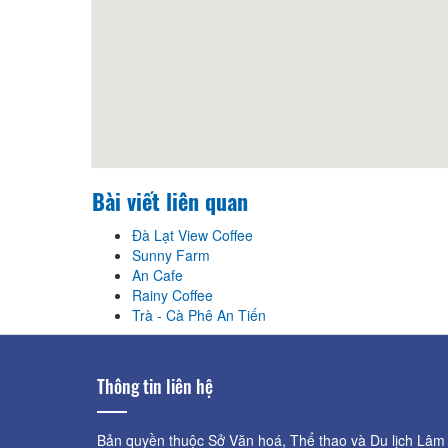
Bài viết liên quan
Đà Lạt View Coffee
Sunny Farm
An Cafe
Rainy Coffee
Trà - Cà Phê An Tiến
Thông tin liên hệ
Bản quyền thuộc Sở Văn hoá, Thể thao và Du lịch Lâm