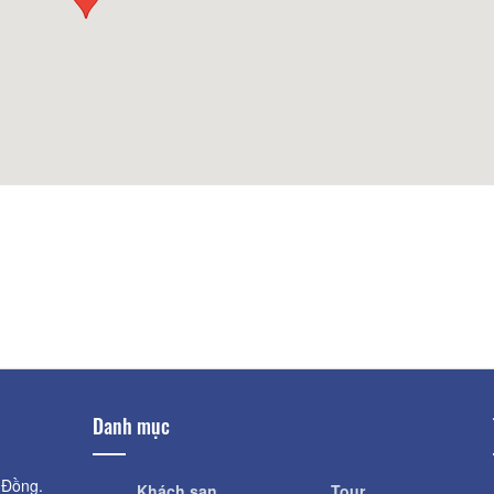
Nhà thờ Con Gà
Quảng trường Lâm Viên
Khoảng cách: 
Khoảng cách: 600 m
Nhà thờ Con Gà
Hồ Xuân Hương
Khoảng cách: 
Khoảng cách: 820 m
Danh mục
 Đồng.
Khách sạn
Tour