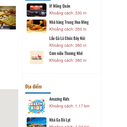
H' Mông Quán
B
 270 m
Khoảng cách: 330 m
Nhà hàng Trung Hoa Ming
Hoa - Chi Fan
Khoảng cách: 350 m
 320 m
Lẩu Gà Lá Chúc Bảy Núi
L
L
Khoảng cách: 380 m
 320 m
Cơm niêu Thương Nhớ
M
Khoảng cách: 380 m
 320 m
Địa điểm
Amazing Kids
N
 980 m
Khoảng cách: 1,17 km
hong
Nhà Ga Đà Lạt
 990 m