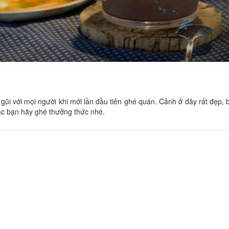
La Cle' Group
Sleep Box 3
Khoảng cách: 10 m
Khoảng cách:
Phan Như Thảo
n gũi với mọi người khi mới lần đầu tiên ghé quán. Cảnh ở đây rất đẹp, 
Lan Đài
ác bạn hãy ghé thưởng thức nhé.
Khoảng cách: 80 m
Khoảng cách:
CSLT Nếu 1 ngày
Rosemary 2
Khoảng cách: 110 m
Khoảng cách:
Hồng Anh
La Vie En Rose
Khoảng cách: 150 m
Khoảng cách: