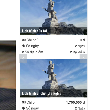
Lịch trình của tôi
Lịch trình củ
Chi phí
0 đ
Chi phí
Số ngày
2
Số ngày
Ngày
Số địa điểm
2
Số địa điể
Địa điểm
Lịch trình đi chơi Gia Nghĩa
Quê Hương
Chi phí
1.700.000 đ
Chi phí
Số ngày
2
Số ngày
Ngày