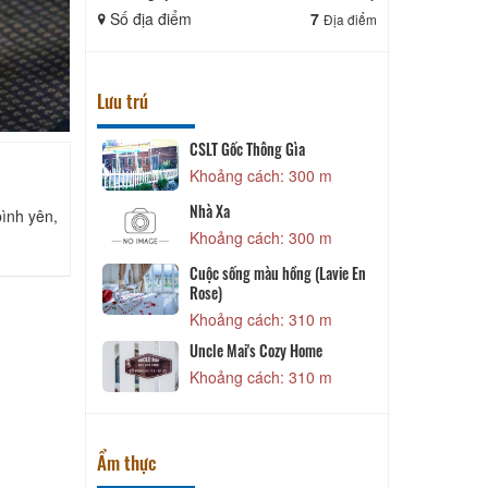
Số địa điểm
7
Số địa điể
Địa điểm
Lưu trú
CSLT Gốc Thông Gìa
 180 m
Khoảng cách: 300 m
Nhà Xa
bình yên,
N
Khoảng cách: 300 m
 210 m
Cuộc sống màu hồng (Lavie En
L
Rose)
 230 m
Khoảng cách: 310 m
Uncle Mai's Cozy Home
 290 m
Khoảng cách: 310 m
Ẩm thực