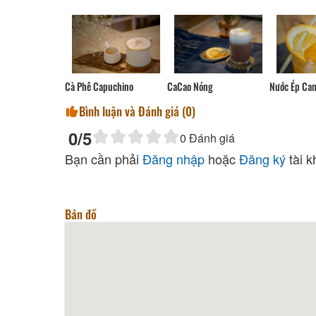
Cà Phê Capuchino
CaCao Nóng
Nước Ép Ca
Bình luận và Đánh giá (
0
)
0
/5
0
Đánh giá
Bạn cần phải
Đăng nhập
hoặc
Đăng ký
tài k
Bản đồ