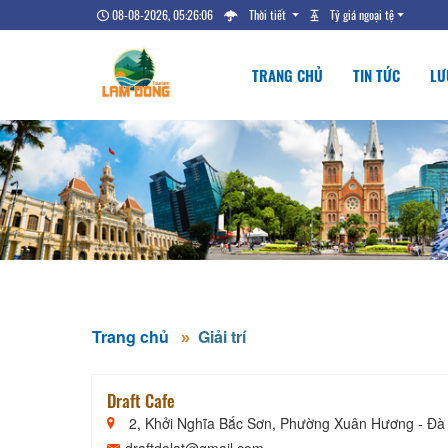
08-08-2026, 05:26:07
Thời tiết
Tỷ giá ngoại tệ
TRANG CHỦ
TIN TỨC
LƯ
Trang chủ
Giải trí
Draft Cafe
2, Khởi Nghĩa Bắc Sơn, Phường Xuân Hương - Đà