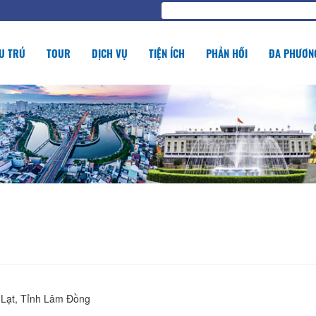
U TRÚ
TOUR
DỊCH VỤ
TIỆN ÍCH
PHẢN HỒI
ĐA PHƯƠNG
 Lạt, Tỉnh Lâm Đồng