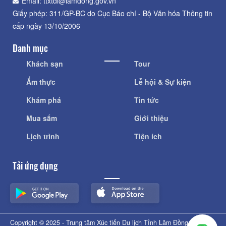
Email: ttxtdl@lamdong.gov.vn
Giấy phép: 311/GP-BC do Cục Báo chí - Bộ Văn hóa Thông tin
cấp ngày 13/10/2006
Danh mục
Khách sạn
Tour
Ẩm thực
Lễ hội & Sự kiện
Khám phá
Tin tức
Mua sắm
Giới thiệu
Lịch trình
Tiện ích
Tải ứng dụng
Copyright © 2025 - Trung tâm Xúc tiến Du lịch Tỉnh Lâm Đồng