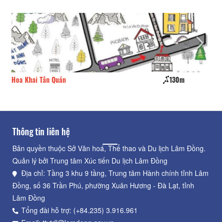
Hoa Khai Tân Quán
130m
Un
Thông tin liên hệ
Bản quyền thuộc Sở Văn hoá, Thể thao và Du lịch Lâm Đồng.
Quản lý bởi Trung tâm Xúc tiến Du lịch Lâm Đồng
Địa chỉ: Tầng 3 khu 9 tầng, Trung tâm Hành chính tỉnh Lâm
Đồng, số 36 Trần Phú, phường Xuân Hương - Đà Lạt, tỉnh
Lâm Đồng
Tổng đài hỗ trợ: (+84.235) 3.916.961