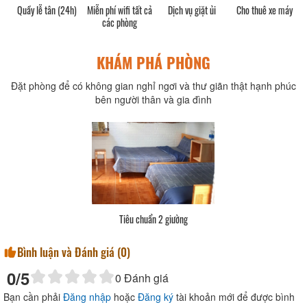
Quầy lễ tân (24h)
Miễn phí wifi tất cả
Dịch vụ giặt ủi
Cho thuê xe máy
các phòng
KHÁM PHÁ PHÒNG
Đặt phòng để có không gian nghỉ ngơi và thư giãn thật hạnh phúc
bên người thân và gia đình
Tiêu chuẩn 2 giường
Bình luận và Đánh giá (
0
)
0
/5
0
Đánh giá
Bạn cần phải
Đăng nhập
hoặc
Đăng ký
tài khoản mới để được bình