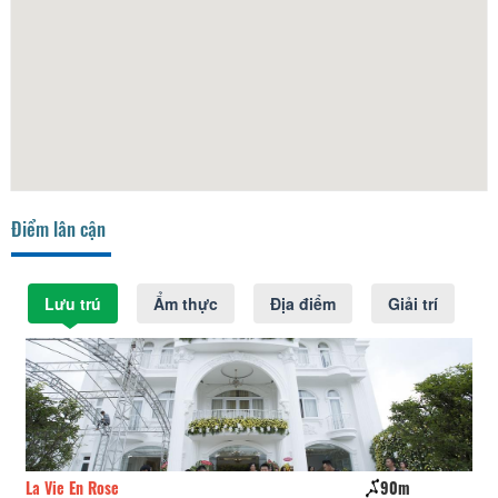
Điểm lân cận
Lưu trú
Ẩm thực
Địa điểm
Giải trí
La Vie En Rose
90m
Sl