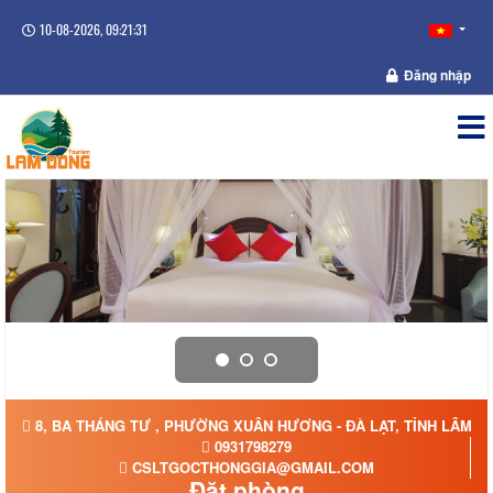
10-08-2026, 09:21:32
Đăng nhập
8, BA THÁNG TƯ , PHƯỜNG XUÂN HƯƠNG - ĐÀ LẠT, TỈNH LÂM 
0931798279
CSLTGOCTHONGGIA@GMAIL.COM
Đặt phòng