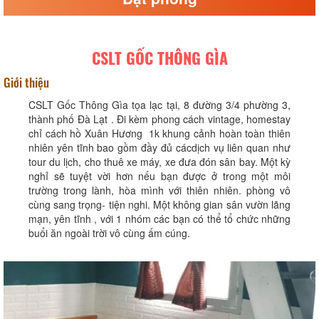
CSLT GỐC THÔNG GÌA
Giới thiệu
CSLT Gốc Thông Gìa tọa lạc tại, 8 đường 3/4 phường 3,
thành phố Đà Lạt . Đi kèm phong cách vintage, homestay
chỉ cách hồ Xuân Hương 1k khung cảnh hoàn toàn thiên
nhiên yên tĩnh bao gồm đầy đủ cácdịch vụ liên quan như
tour du lịch, cho thuê xe máy, xe đưa đón sân bay. Một kỳ
nghỉ sẽ tuyệt vời hơn nếu bạn được ở trong một môi
trường trong lành, hòa mình với thiên nhiên. phòng vô
cùng sang trọng- tiện nghi. Một không gian sân vườn lãng
mạn, yên tĩnh , với 1 nhóm các bạn có thể tổ chức những
buổi ăn ngoài trời vô cùng ấm cúng.