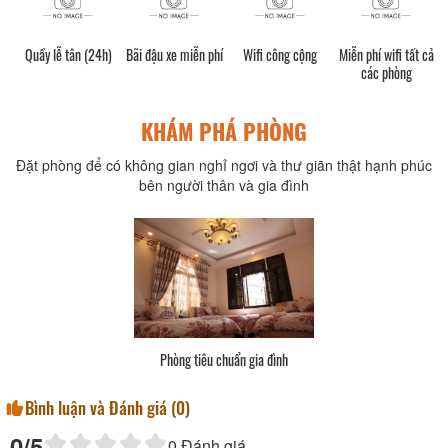
Quầy lễ tân (24h)
Bãi đậu xe miễn phí
Wifi công cộng
Miễn phí wifi tất cả
các phòng
KHÁM PHÁ PHÒNG
Đặt phòng để có không gian nghỉ ngơi và thư giãn thật hạnh phúc
bên người thân và gia đình
ng đôi
Phòng tiêu chuẩn 2 giường
Bình luận và Đánh giá (
0
)
0
/5
0
Đánh giá