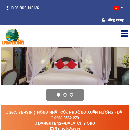
10-08-2026, 10:51:36
Đăng nhập
26C, YERSIN (THỐNG NHẤT CŨ), PHƯỜNG XUÂN HƯƠNG - ĐÀ LẠT
0263 3562 279
DANGUYEN2@DALATCITY.ORG
Đặt phòng