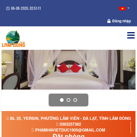
06-08-2026, 02:51:11
Đăng nhập
BL 25, YERSIN, PHƯỜNG LÂM VIÊN - ĐÀ LẠT, TỈNH LÂM ĐỒNG
0363257382
PHAMHAVIETDUC1905@GMAIL.COM
Đặt phòng