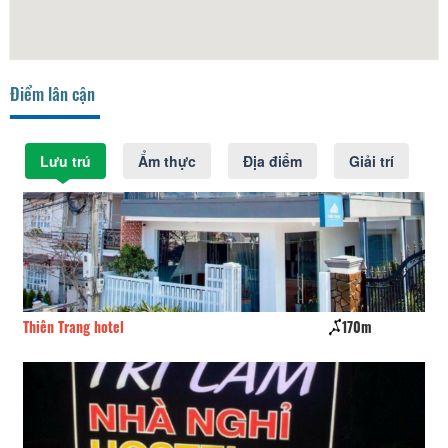
Điểm lân cận
Lưu trú
Ẩm thực
Địa điểm
Giải trí
Thiên Trang hotel
170m
Th