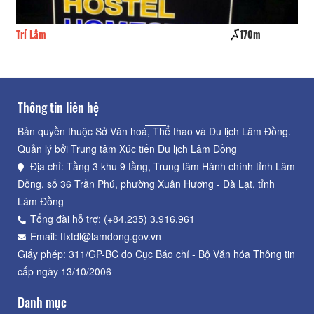
Trí Lâm
170m
Mi
Thông tin liên hệ
Bản quyền thuộc Sở Văn hoá, Thể thao và Du lịch Lâm Đồng.
Quản lý bởi Trung tâm Xúc tiến Du lịch Lâm Đồng
Địa chỉ: Tầng 3 khu 9 tầng, Trung tâm Hành chính tỉnh Lâm
Đồng, số 36 Trần Phú, phường Xuân Hương - Đà Lạt, tỉnh
Lâm Đồng
Tổng đài hỗ trợ: (+84.235) 3.916.961
Email: ttxtdl@lamdong.gov.vn
Giấy phép: 311/GP-BC do Cục Báo chí - Bộ Văn hóa Thông tin
cấp ngày 13/10/2006
Danh mục