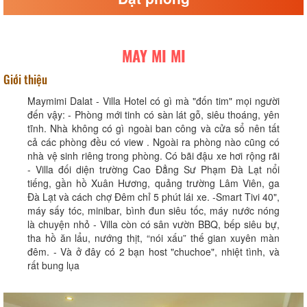
MAY MI MI
Giới thiệu
Maymimi Dalat - Villa Hotel có gì mà "đốn tim" mọi người
đến vậy: - Phòng mới tinh có sàn lát gỗ, siêu thoáng, yên
tĩnh. Nhà không có gì ngoài ban công và cửa sổ nên tất
cả các phòng đều có view . Ngoài ra phòng nào cũng có
nhà vệ sinh riêng trong phòng. Có bãi đậu xe hơi rộng rãi
- Villa đối diện trường Cao Đẳng Sư Phạm Đà Lạt nổi
tiếng, gần hồ Xuân Hương, quảng trường Lâm Viên, ga
Đà Lạt và cách chợ Đêm chỉ 5 phút lái xe. -Smart Tivi 40",
máy sấy tóc, minibar, bình đun siêu tốc, máy nước nóng
là chuyện nhỏ - Villa còn có sân vườn BBQ, bếp siêu bự,
tha hồ ăn lẩu, nướng thịt, “nói xấu” thế gian xuyên màn
đêm. - Và ở đây có 2 bạn host "chuchoe", nhiệt tình, và
rất bung lụa