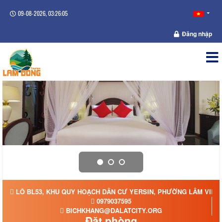
09-08-2026, 03:26:05
Đăng nhập
LÔ BL53, KHU QUY HOẠCH DÂN CƯ YERSIN, PHƯỜNG LÂM VIÊN -
0979037595
BICHKHANG@DALATCITY.ORG
Đặt phòng