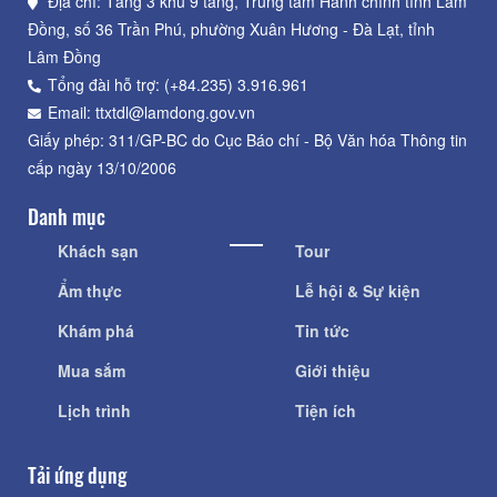
Địa chỉ: Tầng 3 khu 9 tầng, Trung tâm Hành chính tỉnh Lâm
Đồng, số 36 Trần Phú, phường Xuân Hương - Đà Lạt, tỉnh
Lâm Đồng
Tổng đài hỗ trợ: (+84.235) 3.916.961
Email: ttxtdl@lamdong.gov.vn
Giấy phép: 311/GP-BC do Cục Báo chí - Bộ Văn hóa Thông tin
cấp ngày 13/10/2006
Danh mục
Khách sạn
Tour
Ẩm thực
Lễ hội & Sự kiện
Khám phá
Tin tức
Mua sắm
Giới thiệu
Lịch trình
Tiện ích
Tải ứng dụng