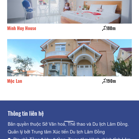
Minh Huy House
180m
Th
Mộc Lan
190m
Mờ
Thông tin liên hệ
Bản quyền thuộc Sở Văn hoá, Thể thao và Du lịch Lâm Đồng.
Quản lý bởi Trung tâm Xúc tiến Du lịch Lâm Đồng