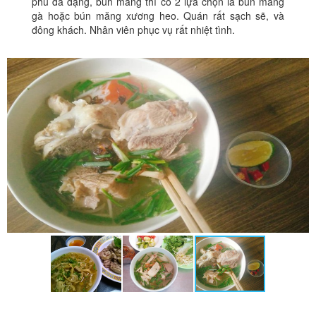
phú đa dạng, bún măng thì có 2 lựa chọn là bún măng
gà hoặc bún măng xương heo. Quán rất sạch sẽ, và
đông khách. Nhân viên phục vụ rất nhiệt tình.