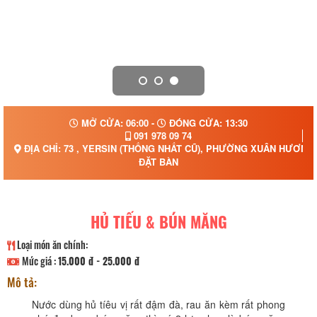
MỞ CỬA: 06:00 -
ĐÓNG CỬA: 13:30
091 978 09 74
ĐỊA CHỈ: 73 , YERSIN (THỐNG NHẤT CŨ), PHƯỜNG XUÂN HƯƠNG 
ĐẶT BÀN
HỦ TIẾU & BÚN MĂNG
Loại món ăn chính:
Mức giá :
15.000 đ - 25.000 đ
Mô tả:
Nước dùng hủ tíêu vị rất đậm đà, rau ăn kèm rất phong