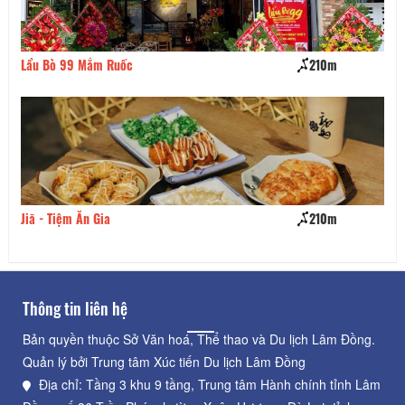
Lẩu Bò 99 Mắm Ruốc
210m
Bú
Jiā - Tiệm Ăn Gia
210m
Bá
Thông tin liên hệ
Bản quyền thuộc Sở Văn hoá, Thể thao và Du lịch Lâm Đồng.
Quản lý bởi Trung tâm Xúc tiến Du lịch Lâm Đồng
Địa chỉ: Tầng 3 khu 9 tầng, Trung tâm Hành chính tỉnh Lâm