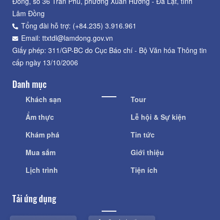
Đồng, số 36 Trần Phú, phường Xuân Hương - Đà Lạt, tỉnh
Lâm Đồng
Tổng đài hỗ trợ: (+84.235) 3.916.961
Email: ttxtdl@lamdong.gov.vn
Giấy phép: 311/GP-BC do Cục Báo chí - Bộ Văn hóa Thông tin
cấp ngày 13/10/2006
Danh mục
Khách sạn
Tour
Ẩm thực
Lễ hội & Sự kiện
Khám phá
Tin tức
Mua sắm
Giới thiệu
Lịch trình
Tiện ích
Tải ứng dụng