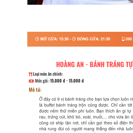
MỞ CỬA: 15:30 -
ĐÓNG CỬA: 21:30
090 
HOÀNG AN - BÁNH TRÁNG T
Loại món ăn chính:
Mức giá :
15.000 đ - 15.000 đ
Mô tả:
Ở đây có 9 vị bánh tráng cho bạn lựa chọn luôn n
là buffet bánh tráng trộn cũng được. Chỉ cần tớ
được nếm thử miễn phí luôn. Bạn thích ăn gì tự 
rau, trứng cút, khô bò, xoài, muối,... cho vừa ăn
cũng có ship tận nơi, chỉ cần gọi theo số điện th
nhà rung đùi có người mang thẳng đến nhà luô