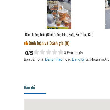
n
Bánh Tráng Trộn (Bánh Tráng Tôm, Xoài, Bò, Trứng Cút)
Bình luận và Đánh giá (
0
)
0
/5
0
Đánh giá
Bạn cần phải
Đăng nhập
hoặc
Đăng ký
tài khoản mới đ
Bản đồ