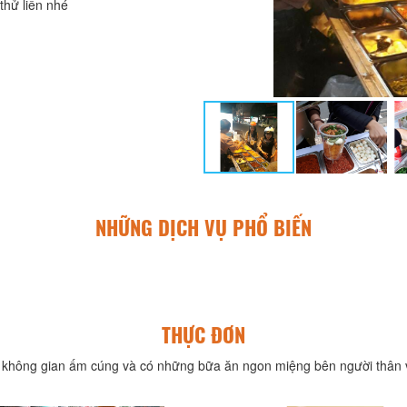
thử liền nhé
NHỮNG DỊCH VỤ PHỔ BIẾN
THỰC ĐƠN
không gian ấm cúng và có những bữa ăn ngon miệng bên người thân v