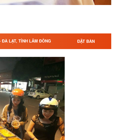
- ĐÀ LẠT, TỈNH LÂM ĐỒNG
ĐẶT BÀN