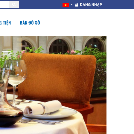
ĐĂNG NHẬP
 TIỆN
BẢN ĐỒ SỐ