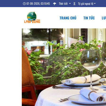
07-08-2026, 03:10:46
Thời tiết
Tỷ giá ngoại tệ
TRANG CHỦ
TIN TỨC
LƯ