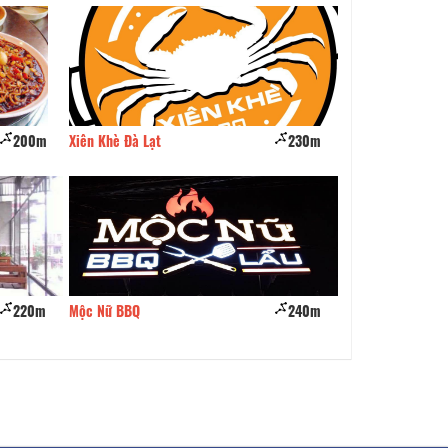
200m
Xiên Khè Đà Lạt
230m
Quán Nhất Nướng B
220m
Mộc Nữ BBQ
240m
MỘC - BBQ & Beer