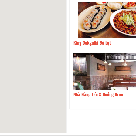
ực Khổng Lồ
160m
King Dakgalbi Đà Lạt
68
170m
Nhà Hàng Lẩu & Nướng Oron