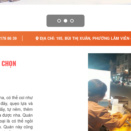
178 86 39
ĐỊA CHỈ: 195, BÙI THỊ XUÂN, PHƯỜNG LÂM VIÊN 
Ự CHỌN
ha, có thể coi như
i đây, quẹo lựa và
lấy, tự nêm, thêm
 là được nha. Quán
oại là có thể ngồi
n. Quán này cũng