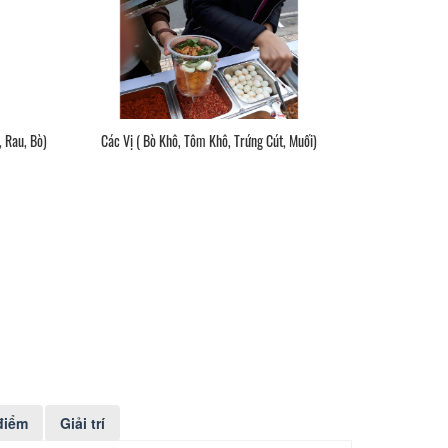
i, Rau, Bò)
Các Vị ( Bò Khô, Tôm Khô, Trứng Cút, Muối)
điểm
Giải trí