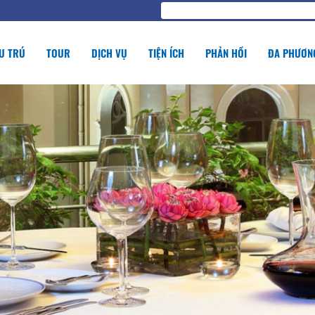
U TRÚ
TOUR
DỊCH VỤ
TIỆN ÍCH
PHẢN HỒI
ĐA PHƯƠNG