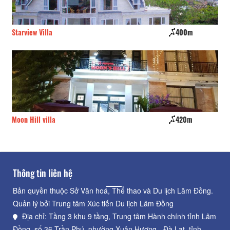
Starview Villa
400m
Gi
Moon Hill villa
420m
Pi
Thông tin liên hệ
Bản quyền thuộc Sở Văn hoá, Thể thao và Du lịch Lâm Đồng.
Quản lý bởi Trung tâm Xúc tiến Du lịch Lâm Đồng
Địa chỉ: Tầng 3 khu 9 tầng, Trung tâm Hành chính tỉnh Lâm
Đồng, số 36 Trần Phú, phường Xuân Hương - Đà Lạt, tỉnh