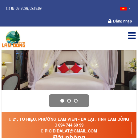
07-08-2026, 02:18:10
Đăng nhập
21, TÔ HIỆU, PHƯỜNG LÂM VIÊN - ĐÀ LẠT, TỈNH LÂM ĐỒNG
094 744 60 99
PICIDIDALAT@GMAIL.COM
Đặt phòng