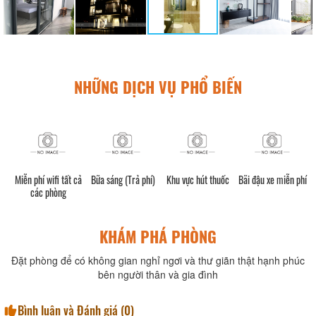
NHỮNG DỊCH VỤ PHỔ BIẾN
h)
Miễn phí wifi tất cả
Bữa sáng (Trả phí)
Khu vực hút thuốc
Bãi đậu xe miễn phí
các phòng
KHÁM PHÁ PHÒNG
Đặt phòng để có không gian nghỉ ngơi và thư giãn thật hạnh phúc
bên người thân và gia đình
Bình luận và Đánh giá (
0
)