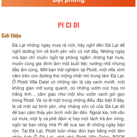
PI CI DI
Giới thiệu
Đà Lạt những ngày mưa rả rích, hãy nghĩ đến Đà Lạt để
nghỉ dưỡng tìm về bình yên vốn có nơi đây. Những ngày
mà bạn chỉ muốn ngồi tại phòng ngắm những hạt mưa,
muốn cùng gia đình làm một buổi tiệc nướng nhỏ nhưng
đầy ấm cúng. Mời bạn trải nghiệm tại Picidi, một villa xinh
nằm trên con đường thơ mộng nhất nhì trung tâm Đà Lạt.
Ở Picidi Villa Dalat có những tán lá cây xanh mướt, một
không gian mở xung quanh, có những vườn cúc họa mi
trắng tinh… cảm giác như một khu vườn xanh gói gọn
trong Picidi. Và có lẽ một trong những điều đặc biệt ở đây,
là cả một sự bình yên, nhẹ nhàng vốn có của Đà Lạt đủ
để bạn cảm thấy yên bình mỗi lần đến. Ngoài kia, trời vẫn
cứ mưa, một ly cà phê đậm vị hay một tách trà ấm nóng,
ngồi tại ban công nhà Pi để xua tan đi những ngày bận
rộn. Tại Đà Lạt, Picidi luôn chào đón bạn bằng một tấm
chân tình Ở Đà Lạt, nhớ ghé Picidi Villa Dalat. BOOK