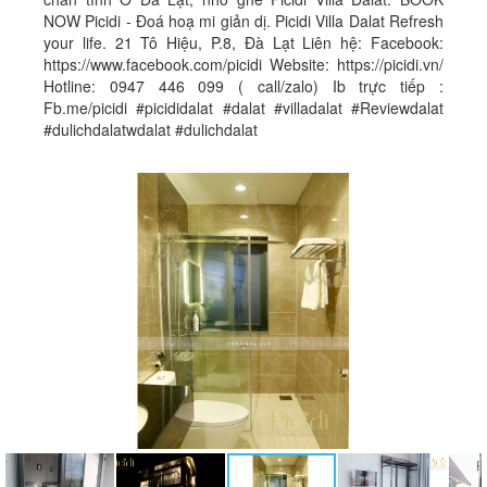
NOW Picidi - Đoá hoạ mi giản dị. Picidi Villa Dalat Refresh
your life. 21 Tô Hiệu, P.8, Đà Lạt Liên hệ: Facebook:
https://www.facebook.com/picidi Website: https://picidi.vn/
Hotline: 0947 446 099 ( call/zalo) Ib trực tiếp :
Fb.me/picidi #picididalat #dalat #villadalat #Reviewdalat
#dulichdalatwdalat #dulichdalat