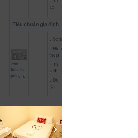
Tủ
áo
Tiêu chuẩn gia đình
Sofa
Điện
thoại
800.000
Xem
Tủ
CHƯA KHAI BÁO P
đ
thông tin
lạnh
phòng
Dù
(ô)
Thông Tin Chi Tiết Của An An Diamond Hotel
Mô tả