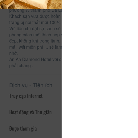
An An Diamond hotel tọa lạc tại 220 Xô Viết Nghệ Tĩnh,
phường 7, thành phố Đà Lạt.
Khách sạn vừa được hoàn thành vào đầu năm 2019 với
trang bị nội thất mới 100%.
Với tiêu chí đặt sự sạch sẽ và đơn giản lên hàng đầu cùng
phong cách mới thích hợp với các bạn trẻ và gia đình. View
đẹp, không khí trong lành, có chỗ đậu xe oto -xe máy thoải
mái, wifi miễn phí ... sẽ làm cho kỳ nghỉ của bạn thật đáng
nhớ.
An An Diamond Hotel với đầy đủ tiện nghi, sạch sẽ, giá cả
phải chăng .
Dịch vụ - Tiện ích
Truy cập Internet
Hoạt động và Thư giãn
Được tham gia