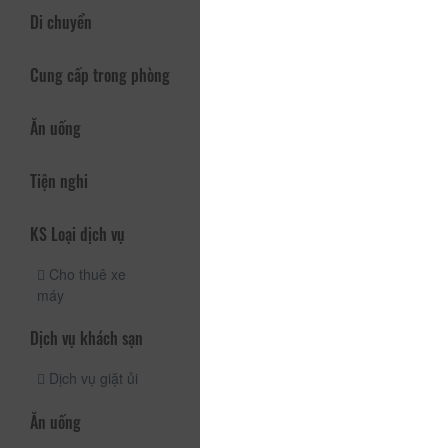
Di chuyển
Cung cấp trong phòng
Ăn uống
Tiện nghi
KS Loại dịch vụ
Cho thuê xe
máy
Dịch vụ khách sạn
Dịch vụ giặt ủi
Ăn uống