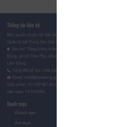
Thông tin liên hệ
Bản quyền thuộc Sở Văn hoá, Thể thao và Du lịch Lâm Đồng.
Quản lý bởi Trung tâm Xúc tiến Du lịch Lâm Đồng
Địa chỉ: Tầng 3 khu 9 tầng, Trung tâm Hành chính tỉnh Lâm
Đồng, số 36 Trần Phú, phường Xuân Hương - Đà Lạt, tỉnh
Lâm Đồng
Tổng đài hỗ trợ: (+84.235) 3.916.961
Email: ttxtdl@lamdong.gov.vn
Giấy phép: 311/GP-BC do Cục Báo chí - Bộ Văn hóa Thông tin
cấp ngày 13/10/2006
Danh mục
Khách sạn
Tour
Ẩm thực
Lễ hội & Sự kiện