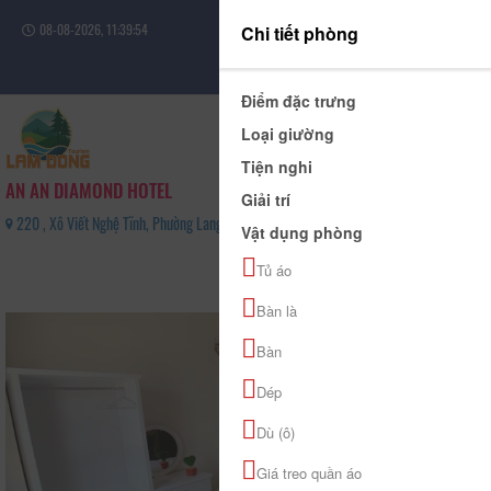
08-08-2026, 11:39:55
Chi tiết phòng
Đăng nhập
Điểm đặc trưng
Loại giường
Tiện nghi
AN AN DIAMOND HOTEL
Giải trí
220 , Xô Viết Nghệ Tĩnh, Phường Lang Biang - Đà Lạt , Tỉnh Lâm Đồng - 0909874183
Vật dụng phòng
0
Tủ áo
(0 Đánh giá)
Bàn là
Bàn
Dép
Dù (ô)
Giá treo quần áo