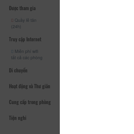
Được tham gia
Quầy lễ tân
(24h)
Truy cập Internet
Miễn phí wifi
tất cả các phòng
Di chuyển
Hoạt động và Thư giãn
Cung cấp trong phòng
Tiện nghi