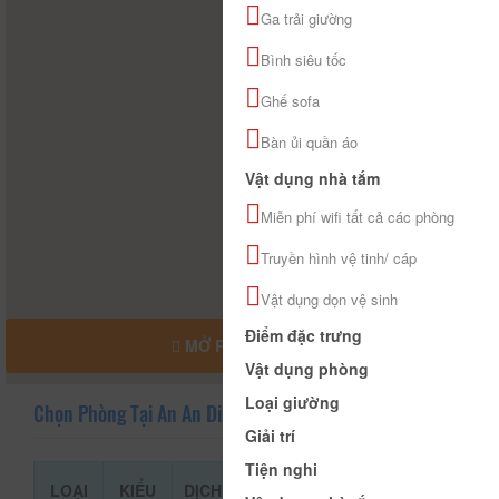
Ga trải giường
Bình siêu tốc
Ghế sofa
Bàn ủi quần áo
Vật dụng nhà tắm
Miễn phí wifi tất cả các phòng
Truyền hình vệ tinh/ cáp
Vật dụng dọn vệ sinh
Điểm đặc trưng
MỞ RỘNG BẢN ĐỒ
Vật dụng phòng
Loại giường
Chọn Phòng Tại An An Diamond Hotel
Giải trí
Tiện nghi
LOẠI
KIỂU
DỊCH
GIÁ THAM