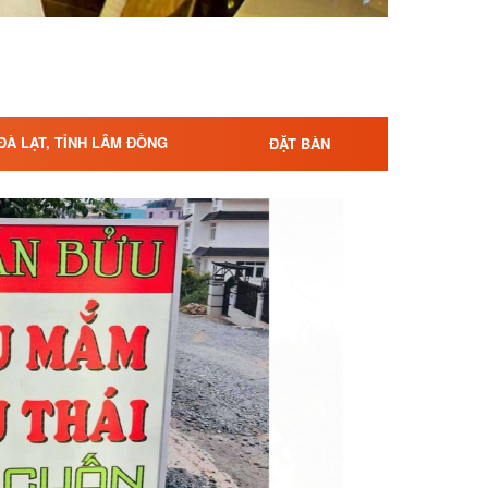
 ĐÀ LẠT, TỈNH LÂM ĐỒNG
ĐẶT BÀN