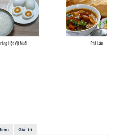
Gỏi Cuốn
Ch
điểm
Giải trí