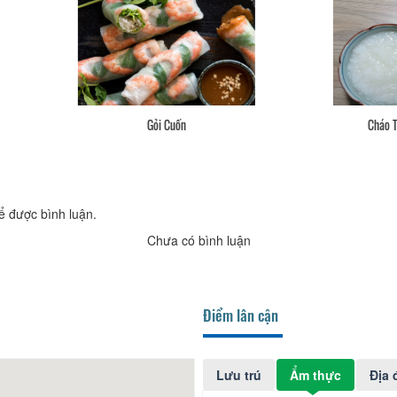
Bánh Xèo
Lẩu Mắm
ể được bình luận.
Chưa có bình luận
Điểm lân cận
Lưu trú
Ẩm thực
Địa 