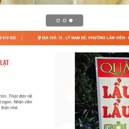
8 610 932
ĐỊA CHỈ: 12 , LÝ NAM ĐẾ, PHƯỜNG LÂM VIÊN -
LẠT
tìm. Thực đơn rất
ất ngon. Nhân viên
 thức nhé.