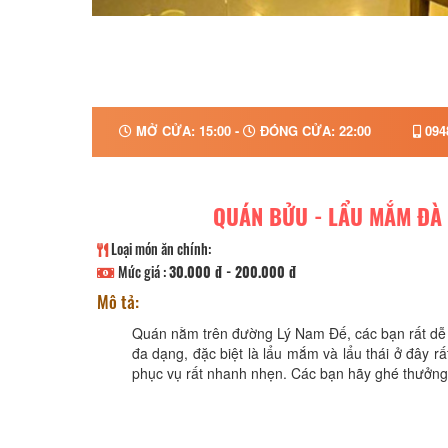
MỞ CỬA: 15:00 -
ĐÓNG CỬA: 22:00
094
QUÁN BỬU - LẨU MẮM ĐÀ 
Loại món ăn chính:
Mức giá :
30.000 đ - 200.000 đ
Mô tả:
Quán nằm trên đường Lý Nam Đế, các bạn rất dễ 
đa dạng, đặc biệt là lẩu mắm và lẩu thái ở đây r
phục vụ rất nhanh nhẹn. Các bạn hãy ghé thưởng