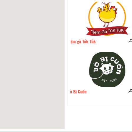
gà Túk Túk
210m
Nhà Hàng Ẩm Thực Billy
 Cuốn
230m
BBQ Vị Cay