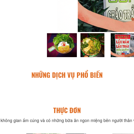
NHỮNG DỊCH VỤ PHỔ BIẾN
THỰC ĐƠN
không gian ấm cúng và có những bữa ăn ngon miệng bên người thân v