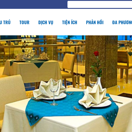
U TRÚ
TOUR
DỊCH VỤ
TIỆN ÍCH
PHẢN HỒI
ĐA PHƯƠNG