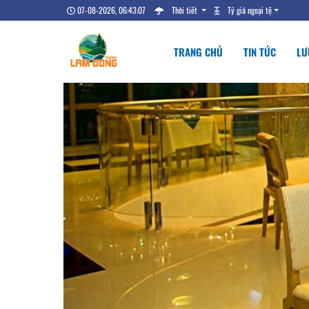
07-08-2026, 06:43:08
Thời tiết
Tỷ giá ngoại tệ
TRANG CHỦ
TIN TỨC
LƯ