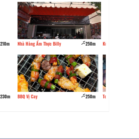
250m
Ku Đực Quán
270m
QUÁN CU ĐỨC 2
250m
Tony Quán
270m
Cơm Tấm Minh Ph