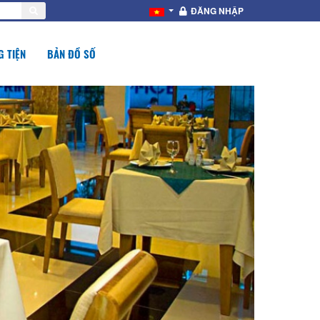
ĐĂNG NHẬP
 TIỆN
BẢN ĐỒ SỐ