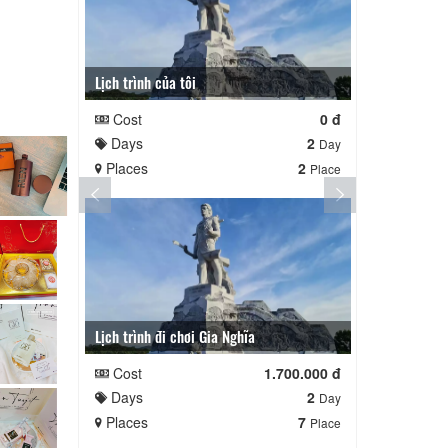
Lịch trình của tôi
Lịch trình cu
Cost
0 đ
Cost
Days
2
Days
Day
Places
2
Places
Place
Lịch trình đi chơi Gia Nghĩa
Quê Hương
Cost
1.700.000 đ
Cost
Days
2
Days
Day
Places
7
Places
Place