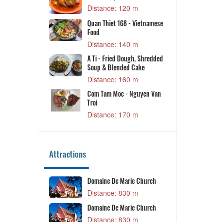
m
Distance: 120 m
g 112
Quan Thiet 168 - Vietnamese
Food
m
Distance: 140 m
A Ti - Fried Dough, Shredded
 m
Soup & Blended Cake
Distance: 160 m
Com Tam Moc - Nguyen Van
 m
Troi
Distance: 170 m
Attractions
Domaine De Marie Church
 m
Distance: 830 m
o
Domaine De Marie Church
 m
Distance: 830 m