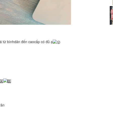
Cam Tu Cau
Distance: 10 
Viet Thanh
zá từ bìnhdân đến caocấp có đủ ạ
Distance: 10 
Năm Phút
Distance: 10 
Little Dalat Dia
Distance: 60 
rân
Spicy Octopus T