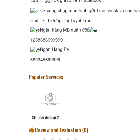
Lưu Ý:
Ck ghi rõ Tên Facebook
Ck xong chụp màn hình gửi Trân check và cho ha
Chủ Tk: Trương Thị Tuyết Trân
Ngân hàng MB quân đội
1238686999999
Ngân Hàng PV
689345699999
Popular Services
CH Loại dịch vụ 2
Review and Evaluation (
0
)