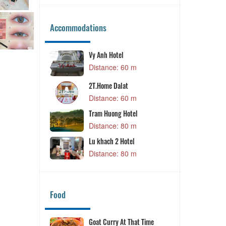
Accommodations
Vy Anh Hotel
m
Distance: 60 m
2T.Home Dalat
m
Distance: 60 m
Tram Huong Hotel
m
Distance: 80 m
mond
Lu khach 2 Hotel
m
Distance: 80 m
Food
orn Wind
Goat Curry At That Time