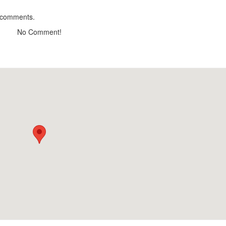
Trieu Doa Hong D
 comments.
Distance: 660
No Comment!
Phim Trường 3D 
Distance: 760