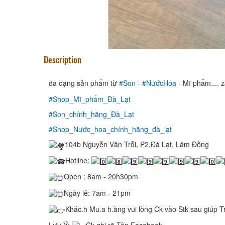
Description
đa dạng sản phẩm từ
#Son
-
#NướcHoa
- Mĩ phẩm.... 
#Shop_Mĩ_phẩm_Đà_Lạt
#Son_chính_hãng_Đà_Lạt
#Shop_Nước_hoa_chính_hãng_đà_lạt
104b Nguyễn Văn Trỗi, P2,Đà Lạt, Lâm Đồng
Hotline:
Open : 8am - 20h30pm
Ngày lễ: 7am - 21pm
Khác.h Mu.a h.àng vui lòng Ck vào Stk sau giúp T