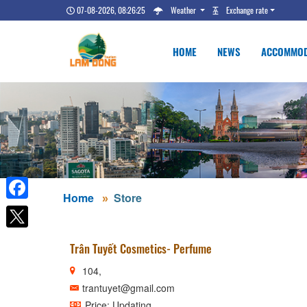
07-08-2026, 08:26:25
Weather
Exchange rate
HOME
NEWS
ACCOMMOD
Home
Store
Facebook
Trân Tuyết Cosmetics- Perfume
104,
trantuyet@gmail.com
Price: Updating