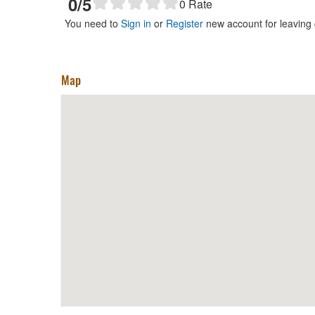
0
/5
0
Rate
You need to
Sign in
or
Register
new account for leaving
Map