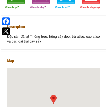
Where to go?
Where to stay?
Where to eat?
Where to shopping?
Description
Facebook
Đặc sản đà lạt * hồng treo, hồng sấy dẻo, trà atiso, cao atiso
va csc loai trai cây sấy
Map