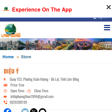
07-08-2026, 08:52:17
Experience On The App
Sign in
Home
Store
DIỆU Ý
Quay 153, Phường Xuân Hương - Đà Lạt, Tỉnh Lâm Đồng
Price: Free
Open Time: -
Close Time:
lethiphuongthao1904@gmail.com
0926388199