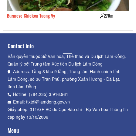
Burmese Chicken Tuong Vy
270m
Kh
Contact Info
Bản quyền thuộc Sở Văn hoá, Thể thao và Du lịch Lâm Đồng.
Quản lý bởi Trung tâm Xúc tiến Du lịch Lâm Đồng
Address: Tầng 3 khu 9 tầng, Trung tâm Hành chính tỉnh
Lâm Đồng, số 36 Trần Phú, phường Xuân Hương - Đà Lạt,
tỉnh Lâm Đồng
Hotline: (+84.235) 3.916.961
Email: ttxtdl@lamdong.gov.vn
Giấy phép: 311/GP-BC do Cục Báo chí - Bộ Văn hóa Thông tin
cấp ngày 13/10/2006
Menu