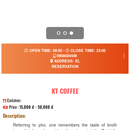
OPEN TIME: 08:00 -
CLOSE TIME: 23:00
0968684449
ADDRESS: 42,
RESERVATION
KT COFFEE
Cuisines:
Price :
15,000 đ - 50,000 đ
Description:
Referring to pho, one remembers the taste of broth