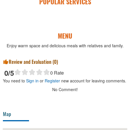
POPULAR SERVICES
MENU
Enjoy warm space and delicious meals with relatives and family.
Review and Evaluation (
0
)
0
/5
0
Rate
You need to
Sign in
or
Register
new account for leaving comments.
No Comment!
Map