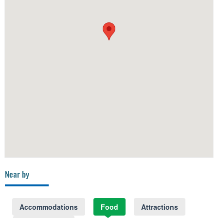
Near by
Accommodations
Food
Attractions