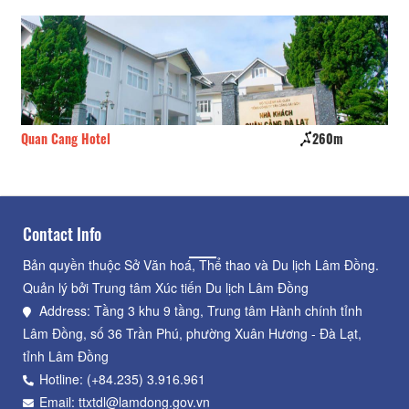
Quan Cang Hotel
260m
Do
Contact Info
Bản quyền thuộc Sở Văn hoá, Thể thao và Du lịch Lâm Đồng.
Quản lý bởi Trung tâm Xúc tiến Du lịch Lâm Đồng
Address: Tầng 3 khu 9 tầng, Trung tâm Hành chính tỉnh
Lâm Đồng, số 36 Trần Phú, phường Xuân Hương - Đà Lạt,
tỉnh Lâm Đồng
Hotline: (+84.235) 3.916.961
Email: ttxtdl@lamdong.gov.vn