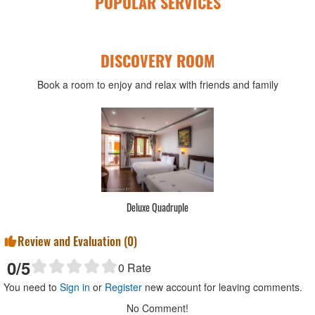
POPULAR SERVICES
DISCOVERY ROOM
Book a room to enjoy and relax with friends and family
Deluxe Quadruple
Review and Evaluation (
0
)
0
/5
0
Rate
You need to
Sign in
or
Register
new account for leaving comments.
No Comment!