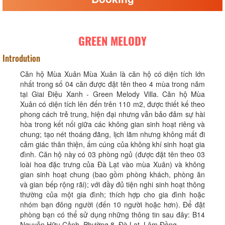
GREEN MELODY
Introdution
Căn hộ Mùa Xuân Mùa Xuân là căn hộ có diện tích lớn
nhất trong số 04 căn được đặt tên theo 4 mùa trong năm
tại Giai Điệu Xanh - Green Melody Villa. Căn hộ Mùa
Xuân có diện tích lên đến trên 110 m2, được thiết kế theo
phong cách trẻ trung, hiện đại nhưng vẫn bảo đảm sự hài
hòa trong kết nối giữa các không gian sinh hoạt riêng và
chung; tạo nét thoáng đãng, lịch lãm nhưng không mất đi
cảm giác thân thiện, ấm cúng của không khí sinh hoạt gia
đình. Căn hộ này có 03 phòng ngủ (được đặt tên theo 03
loài hoa đặc trưng của Đà Lạt vào mùa Xuân) và không
gian sinh hoạt chung (bao gồm phòng khách, phòng ăn
và gian bếp rộng rãi); với đầy đủ tiện nghi sinh hoạt thông
thường của một gia đình; thích hợp cho gia đình hoặc
nhóm bạn đông người (đến 10 người hoặc hơn). Để đặt
phòng bạn có thể sử dụng những thông tin sau đây: B14
Nguyễn Hữu Cảnh, Phường 8, Đà Lạt, Lâm Đồng