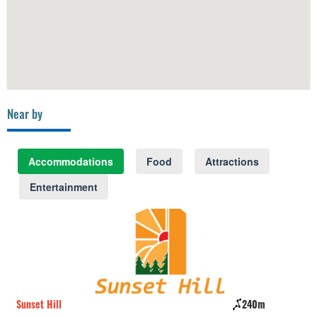
Near by
Accommodations
Food
Attractions
Entertainment
Sunset Hill
240m
T8