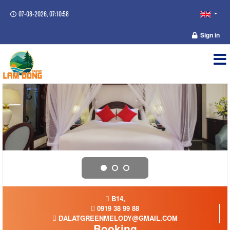
07-08-2026, 07:10:58
Sign in
B14,
0919 38 99 88
DALATGREENMELODY@GMAIL.COM
Booking