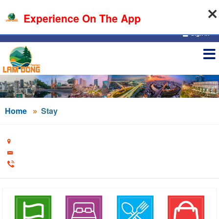
07-08-2026, 04:27:55
Experience On The App
Sign in
Home
Stay