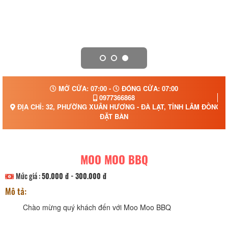
MỞ CỬA: 07:00 -
ĐÓNG CỬA: 07:00
0977366868
ĐỊA CHỈ: 32, PHƯỜNG XUÂN HƯƠNG - ĐÀ LẠT, TỈNH LÂM ĐỒNG
ĐẶT BÀN
MOO MOO BBQ
Mức giá :
50.000 đ - 300.000 đ
Mô tả:
Chào mừng quý khách đến với Moo Moo BBQ