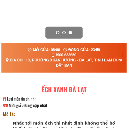
MỞ CỬA: 08:00 -
ĐÓNG CỬA: 23:59
1900 633650
ĐỊA CHỈ: 10, PHƯỜNG XUÂN HƯƠNG - ĐÀ LẠT, TỈNH LÂM ĐỒNG
ĐẶT BÀN
ẾCH XANH ĐÀ LẠT
Loại món ăn chính:
Mức giá :
Đang cập nhật
Mô tả:
𝗡𝗵𝗮̆́𝗰 𝘁𝗼̛́𝗶 𝗺𝗼́𝗻 𝗲̂́𝗰𝗵 𝘁𝗵𝗶̀ 𝗻𝗵𝗮̂́𝘁 đ𝗶̣𝗻𝗵 𝗸𝗵𝗼̂𝗻𝗴 𝘁𝗵𝗲̂̉ 𝗯𝗼̉