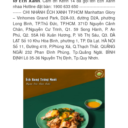
𝗹𝗼̛̃ 𝗘̂́𝗰𝗵 𝗫𝗮𝗻𝗵. Cảm ơn Kênh 14 đã gọi tên Ếch Xanh
nhaa Hotline đặt bàn: 1900 633 650 -------------------------
------ CHI NHÁNH ẾCH XANH TP.HCM Manhattan Glory
– Vinhomes Grand Park, D2A-03, đường D2A, phường
Long Bình, TP.Thủ Đức, TP.HCM. 371D Nguyễn Cảnh
Chân, P.Nguyễn Cư Trinh, Q1. 59 Song Hành, P. An
Phú, Q2. 55A Hồ Xuân Hương, P. Võ Thị Sáu, Q3. ĐÀ
LẠT Số 10 Khu Hòa Bình, phường 1, TP. Đà Lạt. HÀ NỘI
Số 11, Đường 419, P.Phùng Xá, Q.Thạch Thất. QUẢNG
NGÃI 232 Phan Đình Phùng, Tp.Quảng Ngãi. BÌNH
ĐỊNH Lô 35-36 Nguyễn Thị Định, Tp.Quy Nhơn.