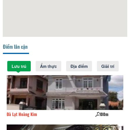
Điểm lân cận
Lưu trú
Ẩm thực
Địa điểm
Giải trí
Đà Lạt Hoàng Kim
100m
Lê