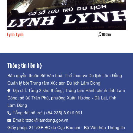
Lynh Lynh
100m
CS
Thông tin liên hệ
Bản quyền thuộc Sở Văn hoá, Thể thao và Du lịch Lâm Đồng.
Quản lý bởi Trung tâm Xúc tiến Du lịch Lâm Đồng
Địa chỉ: Tầng 3 khu 9 tầng, Trung tâm Hành chính tỉnh Lâm
Đồng, số 36 Trần Phú, phường Xuân Hương - Đà Lạt, tỉnh
Lâm Đồng
Tổng đài hỗ trợ: (+84.235) 3.916.961
Email: ttxtdl@lamdong.gov.vn
Giấy phép: 311/GP-BC do Cục Báo chí - Bộ Văn hóa Thông tin