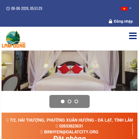
08-08-2026, 05:51:29
Đăng nhập
7/2, HẢI THƯỢNG, PHƯỜNG XUÂN HƯƠNG - ĐÀ LẠT, TỈNH LÂM 
02633823631
BINHYEN@DALATCITY.ORG
Đặt phòng