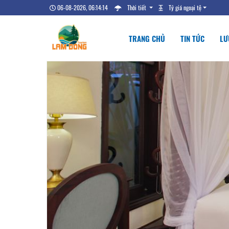
06-08-2026, 06:14:16
Thời tiết
Tỷ giá ngoại tệ
TRANG CHỦ
TIN TỨC
LƯ