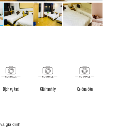
Dịch vụ taxi
Giữ hành lý
Xe đưa đón
Đưa đón sân 
và gia đình