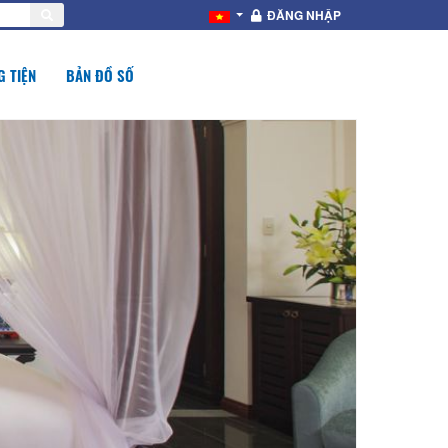
ĐĂNG NHẬP
 TIỆN
BẢN ĐỒ SỐ