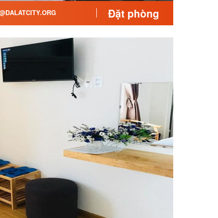
Đặt phòng
I@DALATCITY.ORG