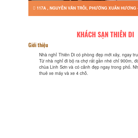
117A , NGUYỄN VĂN TRỖI, PHƯỜNG XUÂN HƯƠNG -
KHÁCH SẠN THIÊN DI
Giới thiệu
Nhà nghỉ Thiên Di có phòng đẹp mới xây, ngay trun
Từ nhà nghỉ đi bộ ra chợ rất gần nhé chỉ 900m, đố
chùa Linh Sơn và có cảnh đẹp ngay trong phố. Nh
thuê xe máy và xe 4 chỗ.