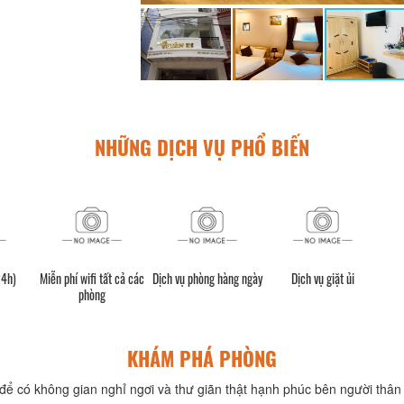
NHỮNG DỊCH VỤ PHỔ BIẾN
24h)
Miễn phí wifi tất cả các
Dịch vụ phòng hàng ngày
Dịch vụ giặt ủi
phòng
KHÁM PHÁ PHÒNG
để có không gian nghỉ ngơi và thư giãn thật hạnh phúc bên người thân 