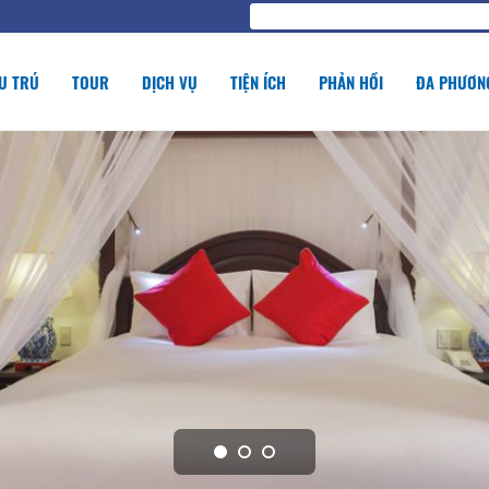
U TRÚ
TOUR
DỊCH VỤ
TIỆN ÍCH
PHẢN HỒI
ĐA PHƯƠNG