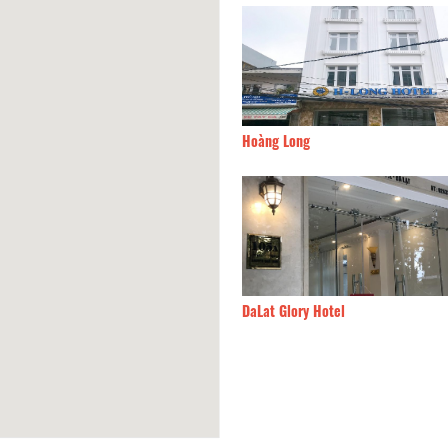
âm Hotel
60m
Hoàng Long
otel
60m
DaLat Glory Hotel