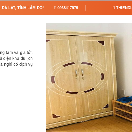
 ĐÀ LẠT, TỈNH LÂM ĐỒNG
0938417979
THIEND
g tâm và giá tốt.
i diện khu du lịch
à nghỉ có dịch vụ