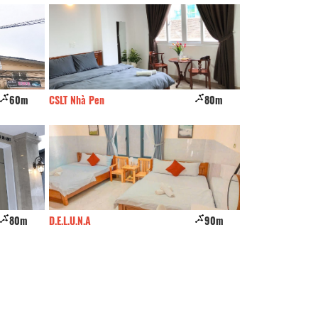
60m
CSLT Nhà Pen
80m
Núi's Corner
80m
D.E.L.U.N.A
90m
2T.Home Dalat