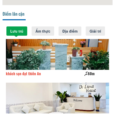
Điểm lân cận
Lưu trú
Ẩm thực
Địa điểm
Giải trí
khách sạn đạt thiên An
60m
CS