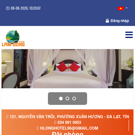
08-08-2026, 10:20:08
Đăng nhập
121, NGUYỄN VĂN TRỖI, PHƯỜNG XUÂN HƯƠNG - ĐÀ LẠT, TỈNH
034 991 0953
HLONGHOTEL96@GMAIL.COM
Đặt phòng