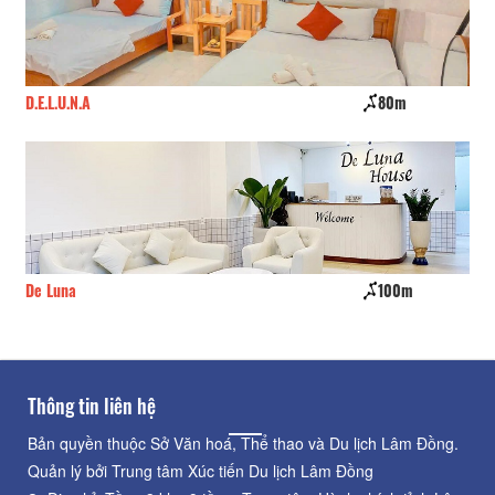
D.E.L.U.N.A
80m
CS
De Luna
100m
Bát
Thông tin liên hệ
Bản quyền thuộc Sở Văn hoá, Thể thao và Du lịch Lâm Đồng.
Quản lý bởi Trung tâm Xúc tiến Du lịch Lâm Đồng