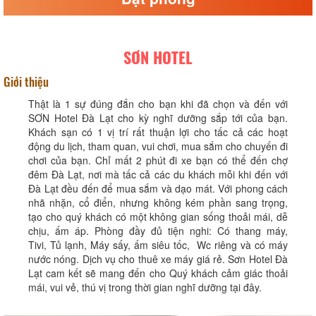
SƠN HOTEL
Giới thiệu
Thật là 1 sự đúng đắn cho bạn khi đã chọn và đến với
SƠN Hotel Đà Lạt cho kỳ nghĩ dưỡng sắp tới của bạn.
Khách sạn có 1 vị trí rất thuận lợi cho tấc cả các hoạt
động du lịch, tham quan, vui chơi, mua sắm cho chuyến đi
chơi của bạn. Chỉ mất 2 phút đi xe bạn có thể đến chợ
đêm Đà Lạt, nơi mà tấc cả các du khách mỗi khi đến với
Đà Lạt đều đến để mua sắm và dạo mát. Với phong cách
nhã nhặn, cổ điển, nhưng không kém phần sang trọng,
tạo cho quý khách có một không gian sống thoải mái, dễ
chịu, ấm áp. Phòng đầy đủ tiện nghi: Có thang máy,
Tivi, Tủ lạnh, Máy sấy, ấm siêu tốc, Wc riêng và có máy
nước nóng. Dịch vụ cho thuê xe máy giá rẻ. Sơn Hotel Đà
Lạt cam kết sẽ mang đến cho Quý khách cảm giác thoải
mái, vui vẻ, thú vị trong thời gian nghĩ dưỡng tại đây.