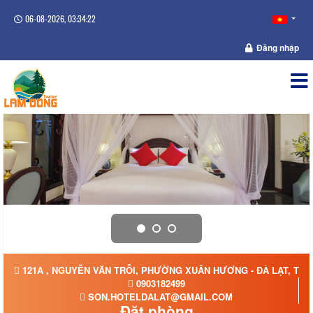
06-08-2026, 03:34:22
Đăng nhập
121A , NGUYỄN VĂN TRỖI, PHƯỜNG XUÂN HƯƠNG - ĐÀ LẠT, TỈN
0903182499
SON.HOTELDALAT@GMAIL.COM
Đặt phòng