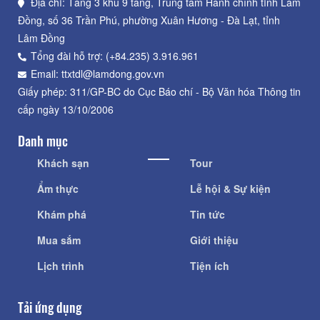
Địa chỉ: Tầng 3 khu 9 tầng, Trung tâm Hành chính tỉnh Lâm
Đồng, số 36 Trần Phú, phường Xuân Hương - Đà Lạt, tỉnh
Lâm Đồng
Tổng đài hỗ trợ: (+84.235) 3.916.961
Email: ttxtdl@lamdong.gov.vn
Giấy phép: 311/GP-BC do Cục Báo chí - Bộ Văn hóa Thông tin
cấp ngày 13/10/2006
Danh mục
Khách sạn
Tour
Ẩm thực
Lễ hội & Sự kiện
Khám phá
Tin tức
Mua sắm
Giới thiệu
Lịch trình
Tiện ích
Tải ứng dụng